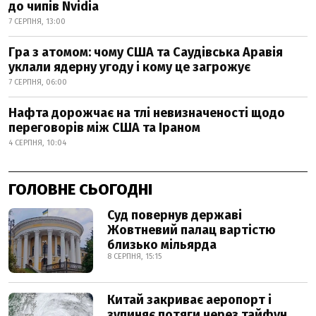
до чипів Nvidia
7 СЕРПНЯ, 13:00
Гра з атомом: чому США та Саудівська Аравія
уклали ядерну угоду і кому це загрожує
7 СЕРПНЯ, 06:00
Нафта дорожчає на тлі невизначеності щодо
переговорів між США та Іраном
4 СЕРПНЯ, 10:04
ГОЛОВНЕ СЬОГОДНІ
Суд повернув державі
Жовтневий палац вартістю
близько мільярда
8 СЕРПНЯ, 15:15
Китай закриває аеропорт і
зупиняє потяги через тайфун