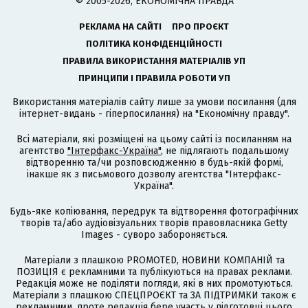
© 2005-2026, ЕКОНОМІЧНА ПРАВДА
РЕКЛАМА НА САЙТІ
ПРО ПРОЄКТ
ПОЛІТИКА КОНФІДЕНЦІЙНОСТІ
ПРАВИЛА ВИКОРИСТАННЯ МАТЕРІАЛІВ УП
ПРИНЦИПИ І ПРАВИЛА РОБОТИ УП
Використання матеріалів сайту лише за умови посилання (для
інтернет-видань - гіперпосилання) на "Економічну правду".
Всі матеріали, які розміщені на цьому сайті із посиланням на
агентство
"Інтерфакс-Україна"
, не підлягають подальшому
відтворенню та/чи розповсюдженню в будь-якій формі,
інакше як з письмового дозволу агентства "Інтерфакс-
Україна".
Будь-яке копіювання, передрук та відтворення фотографічних
творів та/або аудіовізуальних творів правовласника Getty
Images - суворо забороняється.
Матеріали з плашкою PROMOTED, НОВИНИ КОМПАНІЙ та
ПОЗИЦІЯ є рекламними та публікуються на правах реклами.
Редакція може не поділяти погляди, які в них промотуються.
Матеріали з плашкою СПЕЦПРОЄКТ та ЗА ПІДТРИМКИ також є
рекламними, проте редакція бере участь у підготовці цього