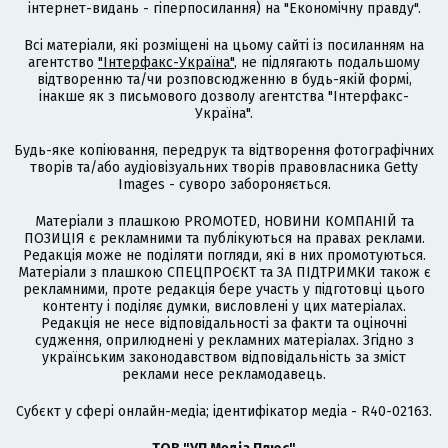
інтернет-видань - гіперпосилання) на "Економічну правду".
Всі матеріали, які розміщені на цьому сайті із посиланням на
агентство
"Інтерфакс-Україна"
, не підлягають подальшому
відтворенню та/чи розповсюдженню в будь-якій формі,
інакше як з письмового дозволу агентства "Інтерфакс-
Україна".
Будь-яке копіювання, передрук та відтворення фотографічних
творів та/або аудіовізуальних творів правовласника Getty
Images - суворо забороняється.
Матеріали з плашкою PROMOTED, НОВИНИ КОМПАНІЙ та
ПОЗИЦІЯ є рекламними та публікуються на правах реклами.
Редакція може не поділяти погляди, які в них промотуються.
Матеріали з плашкою СПЕЦПРОЄКТ та ЗА ПІДТРИМКИ також є
рекламними, проте редакція бере участь у підготовці цього
контенту і поділяє думки, висловлені у цих матеріалах.
Редакція не несе відповідальності за факти та оціночні
судження, оприлюднені у рекламних матеріалах. Згідно з
українським законодавством відповідальність за зміст
реклами несе рекламодавець.
Cубєкт у сфері онлайн-медіа; ідентифікатор медіа - R40-02163.