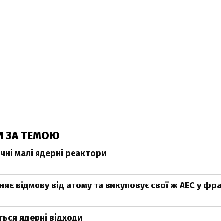
И ЗА ТЕМОЮ
чні малі ядерні реактори
няє відмову від атому та викуповує свої ж АЕС у фр
ться ядерні відходи