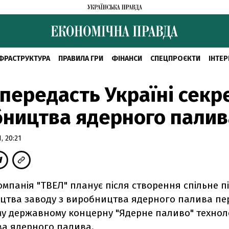
ФРАСТРУКТУРА
ПРАВИЛА ГРИ
ФІНАНСИ
СПЕЦПРОЄКТИ
ІНТЕР
 передасть Україні секр
ництва ядерного палив
, 20:21
омпанія "ТВЕЛ" планує після створення спільне 
ицтва заводу з виробництва ядерного палива пе
у державному концерну "Ядерне паливо" техноло
а ядерного палива.