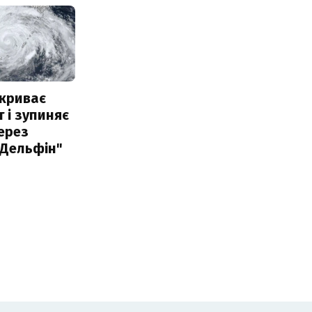
акриває
 і зупиняє
ерез
"Дельфін"