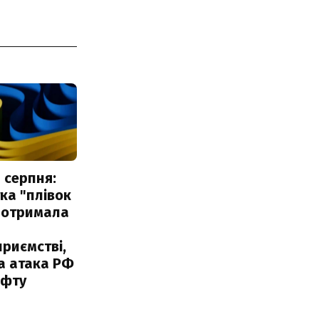
 серпня:
ка "плівок
 отримала
риємстві,
а атака РФ
афту