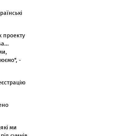
раїнські
х проекту
а...
ми,
юємо", -
еєстрацію
ено
які ми
під сумнів,