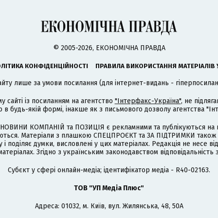
© 2005-2026, ЕКОНОМІЧНА ПРАВДА
ЛІТИКА КОНФІДЕНЦІЙНОСТІ
ПРАВИЛА ВИКОРИСТАННЯ МАТЕРІАЛІВ 
айту лише за умови посилання (для інтернет-видань - гіперпосиланн
му сайті із посиланням на агентство
"Інтерфакс-Україна"
, не підля
 будь-якій формі, інакше як з письмового дозволу агентства "Ін
НОВИНИ КОМПАНІЙ та ПОЗИЦІЯ є рекламними та публікуються на п
туються. Матеріали з плашкою СПЕЦПРОЄКТ та ЗА ПІДТРИМКИ також
 і поділяє думки, висловлені у цих матеріалах. Редакція не несе ві
атеріалах. Згідно з українським законодавством відповідальність 
Cубєкт у сфері онлайн-медіа; ідентифікатор медіа - R40-02163.
ТОВ "УП Медіа Плюс"
Адреса: 01032, м. Київ, вул. Жилянська, 48, 50А