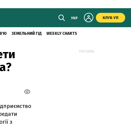
КЛУБ УП
УКР
В'Ю
ЗЕМЕЛЬНИЙ ГІД
WEEKLY CHARTS
ети
РЕКЛАМА:
а?
підприємство
редати
гії з