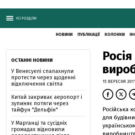
УСІ РОЗДІЛИ
НОВИНИ
ПУБЛІКАЦІЇ
КОЛОНКИ
ІН
Росія
ОСТАННІ НОВИНИ
вироб
У Венесуелі спалахнули
протести через щоденні
15 ВЕРЕСНЯ 2011
відключення світла
Китай закриває аеропорт і
зупиняє потяги через
Російська к
тайфун "Дельфін"
для будівн
У Марганці та сусідніх
українськом
громадах відновили
виробництв