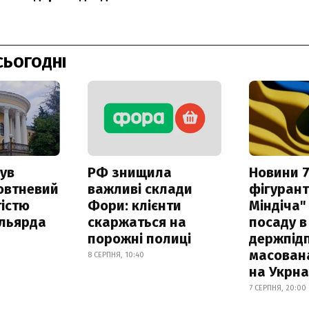
СЬОГОДНІ
ув
РФ знищила
Новини 7
овтневий
важливі склади
фігурант
істю
Фори: клієнти
Міндіча"
ільярда
скаржаться на
посаду в
порожні полиці
держпідп
масован
8 СЕРПНЯ, 10:40
на Укрн
7 СЕРПНЯ, 20:00