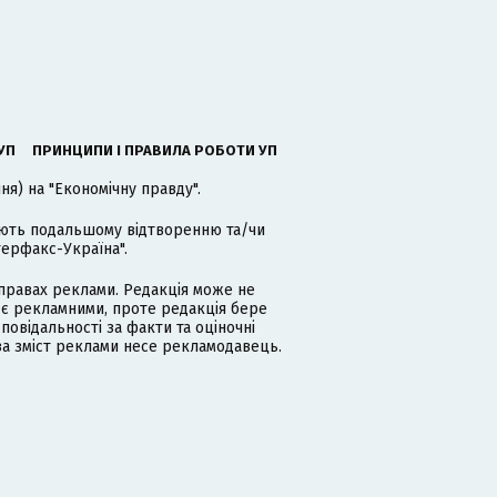
УП
ПРИНЦИПИ І ПРАВИЛА РОБОТИ УП
я) на "Економічну правду".
гають подальшому відтворенню та/чи
терфакс-Україна".
равах реклами. Редакція може не
 є рекламними, проте редакція бере
дповідальності за факти та оціночні
за зміст реклами несе рекламодавець.