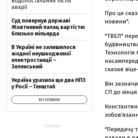
водопостачання після
аварії
Про це сказ
Суд повернув державі
новини".
Жовтневий палац вартістю
близько мільярда
"ТВЕЛ" пере
будівництва
В Україні не залишилося
Технологія 
жодної неушкодженої
електростанції –
насамперед,
Зеленський
сказав віце
Україна уразила ще два НПЗ
Він зазнач
у Росії – Генштаб
СП до кінця
ВСІ НОВИНИ
Константин
зобов'язанн
РЕКЛАМА:
"Передачу 
давали в ра