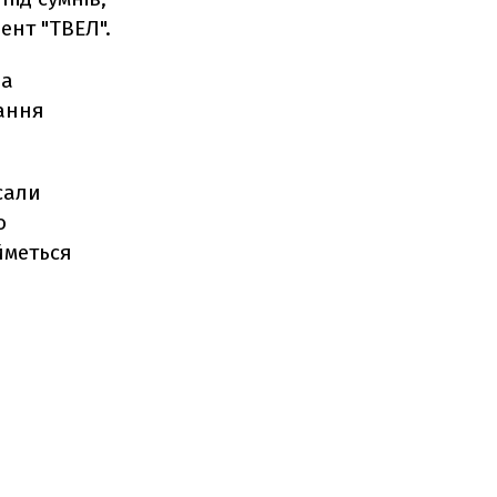
ент "ТВЕЛ".
ва
вання
сали
о
йметься