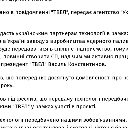
ано в повідомленні "ТВЕЛ", передає агентство "Ук
дасть українським партнерам технології в рамка
 в Україні заводу з виробництва ядерного палив
буде передаватися в спільне підприємство, тому 
 повинні створити СП, над чим ми активно прац
-президент "ТВЕЛ" Василь Константинов.
ив, що попередньо досягнуто домовленості про р
 року.
ов підкреслив, що передачу технології передбач
ями "ТВЕЛ" у рамках участі в проекті.
технології передбачено нашими зобов'язаннями, 
мках виграного тендера, і сьогодні ніхто не бере 