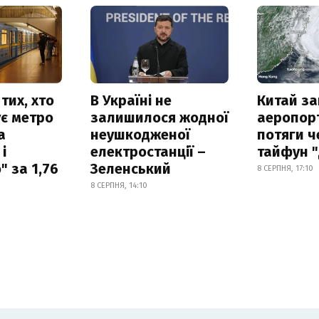
тих, хто
В Україні не
Китай з
є метро
залишилося жодної
аеропорт
а
неушкодженої
потяги ч
і
електростанції –
тайфун 
 за 1,76
Зеленський
8 СЕРПНЯ, 17:10
8 СЕРПНЯ, 14:10