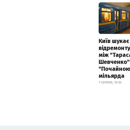
Київ шукає 
відремонту
між "Тарас
Шевченко" 
"Почайною"
мільярда
7 СЕРПНЯ, 19:55