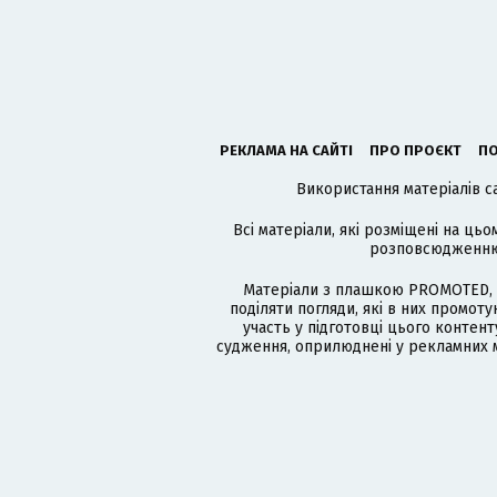
РЕКЛАМА НА САЙТІ
ПРО ПРОЄКТ
ПО
Використання матеріалів с
Всі матеріали, які розміщені на цьо
розповсюдженню в
Матеріали з плашкою PROMOTED, 
поділяти погляди, які в них промо
участь у підготовці цього контенту
судження, оприлюднені у рекламних м