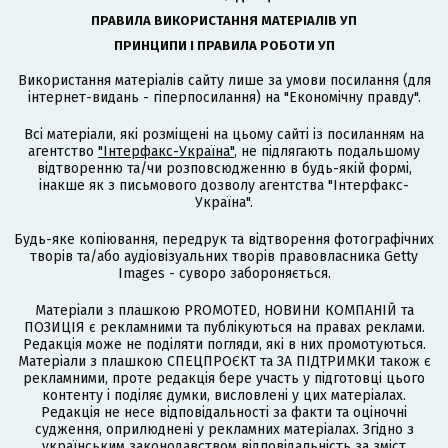
ПРАВИЛА ВИКОРИСТАННЯ МАТЕРІАЛІВ УП
ПРИНЦИПИ І ПРАВИЛА РОБОТИ УП
Використання матеріалів сайту лише за умови посилання (для
інтернет-видань - гіперпосилання) на "Економічну правду".
Всі матеріали, які розміщені на цьому сайті із посиланням на
агентство
"Інтерфакс-Україна"
, не підлягають подальшому
відтворенню та/чи розповсюдженню в будь-якій формі,
інакше як з письмового дозволу агентства "Інтерфакс-
Україна".
Будь-яке копіювання, передрук та відтворення фотографічних
творів та/або аудіовізуальних творів правовласника Getty
Images - суворо забороняється.
Матеріали з плашкою PROMOTED, НОВИНИ КОМПАНІЙ та
ПОЗИЦІЯ є рекламними та публікуються на правах реклами.
Редакція може не поділяти погляди, які в них промотуються.
Матеріали з плашкою СПЕЦПРОЄКТ та ЗА ПІДТРИМКИ також є
рекламними, проте редакція бере участь у підготовці цього
контенту і поділяє думки, висловлені у цих матеріалах.
Редакція не несе відповідальності за факти та оціночні
судження, оприлюднені у рекламних матеріалах. Згідно з
українським законодавством відповідальність за зміст