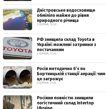
Дністровське водосховище
обміліло майже до рівня
природного річища
5 СЕРПНЯ, 13:20
РФ знищила склад Toyota в
Україні: можливі затримки з
постачанням
5 СЕРПНЯ, 17:20
Росія методично б’є по
Бортницькій станції аерації: чим
це загрожує
5 СЕРПНЯ, 13:50
Росіяни повністю знищили
логістичний склад Intertop
Ukraine