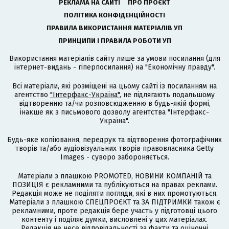
РЕКЛАМА НА САЙТІ
ПРО ПРОЄКТ
ПОЛІТИКА КОНФІДЕНЦІЙНОСТІ
ПРАВИЛА ВИКОРИСТАННЯ МАТЕРІАЛІВ УП
ПРИНЦИПИ І ПРАВИЛА РОБОТИ УП
Використання матеріалів сайту лише за умови посилання (для
інтернет-видань - гіперпосилання) на "Економічну правду".
Всі матеріали, які розміщені на цьому сайті із посиланням на
агентство
"Інтерфакс-Україна"
, не підлягають подальшому
відтворенню та/чи розповсюдженню в будь-якій формі,
інакше як з письмового дозволу агентства "Інтерфакс-
Україна".
Будь-яке копіювання, передрук та відтворення фотографічних
творів та/або аудіовізуальних творів правовласника Getty
Images - суворо забороняється.
Матеріали з плашкою PROMOTED, НОВИНИ КОМПАНІЙ та
ПОЗИЦІЯ є рекламними та публікуються на правах реклами.
Редакція може не поділяти погляди, які в них промотуються.
Матеріали з плашкою СПЕЦПРОЄКТ та ЗА ПІДТРИМКИ також є
рекламними, проте редакція бере участь у підготовці цього
контенту і поділяє думки, висловлені у цих матеріалах.
Редакція не несе відповідальності за факти та оціночні