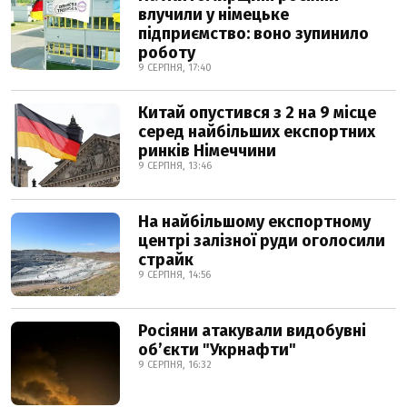
влучили у німецьке
підприємство: воно зупинило
роботу
9 СЕРПНЯ, 17:40
Китай опустився з 2 на 9 місце
серед найбільших експортних
ринків Німеччини
9 СЕРПНЯ, 13:46
На найбільшому експортному
центрі залізної руди оголосили
страйк
9 СЕРПНЯ, 14:56
Росіяни атакували видобувні
обʼєкти "Укрнафти"
9 СЕРПНЯ, 16:32