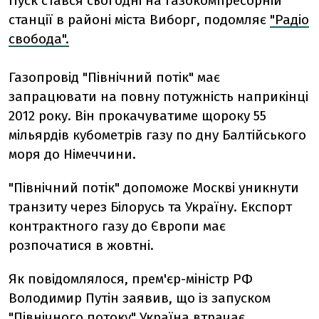
Пуск стався сьогодні на газокомпресорній
станції в районі міста Виборг, подомляє
"Радіо
свобода".
Газопровід "Північний потік" має
запрацювати на повну потужність наприкінці
2012 року. Він прокачуватиме щороку 55
мільярдів кубометрів газу по дну Балтійського
моря до Німеччини.
"Північний потік" допоможе Москві уникнути
транзиту через Білорусь та Україну. Експорт
контрактного газу до Європи має
розпочатися в жовтні.
Як повідомлялося, прем'єр-міністр РФ
Володимир Путін заявив, що із запуском
"Північного потоку"
Україна втрачає