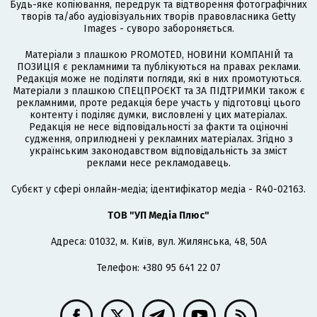
Будь-яке копіювання, передрук та відтворення фотографічних
творів та/або аудіовізуальних творів правовласника Getty
Images - суворо забороняється.
Матеріали з плашкою PROMOTED, НОВИНИ КОМПАНІЙ та
ПОЗИЦІЯ є рекламними та публікуються на правах реклами.
Редакція може не поділяти погляди, які в них промотуються.
Матеріали з плашкою СПЕЦПРОЄКТ та ЗА ПІДТРИМКИ також є
рекламними, проте редакція бере участь у підготовці цього
контенту і поділяє думки, висловлені у цих матеріалах.
Редакція не несе відповідальності за факти та оціночні
судження, оприлюднені у рекламних матеріалах. Згідно з
українським законодавством відповідальність за зміст
реклами несе рекламодавець.
Cубєкт у сфері онлайн-медіа; ідентифікатор медіа - R40-02163.
ТОВ "УП Медіа Плюс"
Адреса: 01032, м. Київ, вул. Жилянська, 48, 50А
Телефон: +380 95 641 22 07