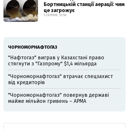
Бортницькій станції аерації: чим
це загрожує
5 СЕРПНЯ, 13:50
ЧОРНОМОРНАФТОГАЗ
"Нафтогаз" виграв у Казахстані право
стягнути з "Газпрому" $1,4 мільярда
"Чорноморнафтогаз" втрачає спецзахист
від кредиторів
"Чорноморнафтогаз" повернув державі
майже мільйон гривень – АРМА