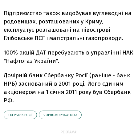
Підприємство також видобуває вуглеводні на
родовищах, розташованих у Криму,
експлуатує розташовані на півострові
Глібовське ПСГ і магістральні газопроводи.
100% акцій ДАТ перебувають в управлінні НАК
"Нафтогаз України".
Дочірній банк Сбербанку Росії (раніше - банк
НРБ) заснований в 2001 році. Його єдиним
акціонером на 1 січня 2011 року був Сбербанк
РФ.
СБЕРБАНК РОСІЇ
ЧОРНОМОРНАФТОГАЗ
РЕКЛАМА: