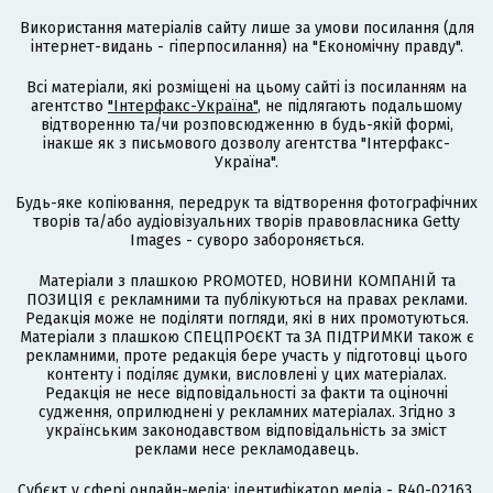
Використання матеріалів сайту лише за умови посилання (для
інтернет-видань - гіперпосилання) на "Економічну правду".
Всі матеріали, які розміщені на цьому сайті із посиланням на
агентство
"Інтерфакс-Україна"
, не підлягають подальшому
відтворенню та/чи розповсюдженню в будь-якій формі,
інакше як з письмового дозволу агентства "Інтерфакс-
Україна".
Будь-яке копіювання, передрук та відтворення фотографічних
творів та/або аудіовізуальних творів правовласника Getty
Images - суворо забороняється.
Матеріали з плашкою PROMOTED, НОВИНИ КОМПАНІЙ та
ПОЗИЦІЯ є рекламними та публікуються на правах реклами.
Редакція може не поділяти погляди, які в них промотуються.
Матеріали з плашкою СПЕЦПРОЄКТ та ЗА ПІДТРИМКИ також є
рекламними, проте редакція бере участь у підготовці цього
контенту і поділяє думки, висловлені у цих матеріалах.
Редакція не несе відповідальності за факти та оціночні
судження, оприлюднені у рекламних матеріалах. Згідно з
українським законодавством відповідальність за зміст
реклами несе рекламодавець.
Cубєкт у сфері онлайн-медіа; ідентифікатор медіа - R40-02163.