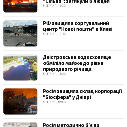
"Сільпо": загинули 6 людей
5 СЕРПНЯ, 12:30
РФ знищила сортувальний
центр "Нової пошти" в Києві
5 СЕРПНЯ, 10:10
Дністровське водосховище
обміліло майже до рівня
природного річища
5 СЕРПНЯ, 13:20
Росія знищила склад корпорації
"Біосфера" у Дніпрі
5 СЕРПНЯ, 09:15
Росія методично б’є по