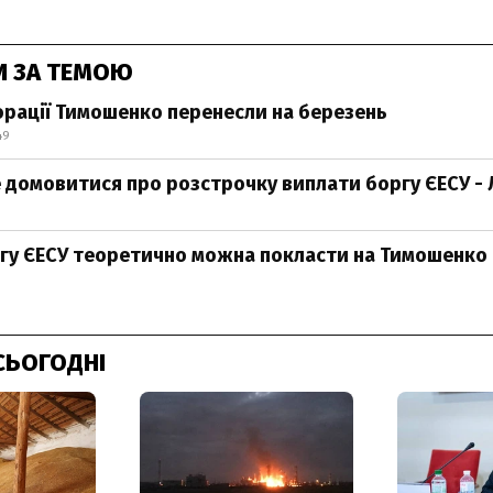
И ЗА ТЕМОЮ
орації Тимошенко перенесли на березень
49
е домовитися про розстрочку виплати боргу ЄЕСУ -
гу ЄЕСУ теоретично можна покласти на Тимошенко 
СЬОГОДНІ