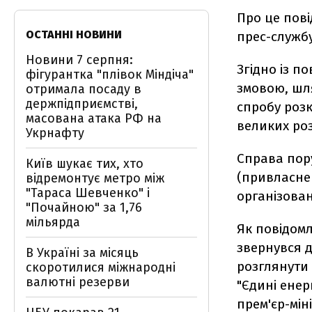
Про це пові
ОСТАННІ НОВИНИ
прес-службу
Новини 7 серпня:
Згідно із п
фігурантка "плівок Міндіча"
змовою, шл
отримала посаду в
держпідприємстві,
спробу роз
масована атака РФ на
великих роз
Укрнафту
Справа пору
Київ шукає тих, хто
(привласне
відремонтує метро між
"Тараса Шевченко" і
організова
"Почайною" за 1,76
мільярда
Як повідомл
звернувся д
В Україні за місяць
розглянути
скоротилися міжнародні
валютні резерви
"Єдині енер
прем'єр-мін