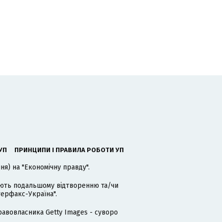
УП
ПРИНЦИПИ І ПРАВИЛА РОБОТИ УП
я) на "Економічну правду".
гають подальшому відтворенню та/чи
терфакс-Україна".
равовласника Getty Images - суворо