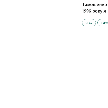
Тимошенко 
1996 року я
ЄЕСУ
ТИМ