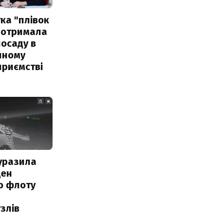
ка "плівок
 отримала
посаду в
чному
приємстві
уразила
ден
о флоту
злів