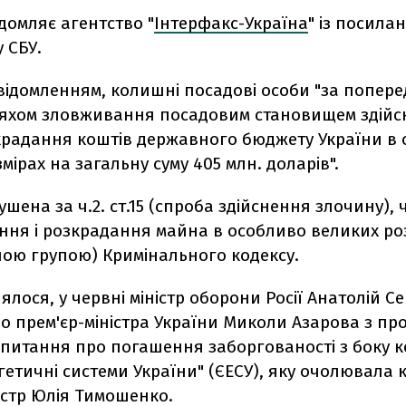
домляє агентство "
Інтерфакс-Україна
" із посила
 СБУ.
овідомленням, колишні посадові особи "за попер
яхом зловживання посадовим становищем здій
крадання коштів державного бюджету України в
мірах на загальну суму 405 млн. доларів".
шена за ч.2. ст.15 (спроба здійснення злочину), ч.
ння і розкрадання майна в особливо великих ро
ною групою) Кримінального кодексу.
ялося, у червні міністр оборони Росії Анатолій 
о прем'єр-міністра України Миколи Азарова з п
 питання про погашення заборгованості з боку к
гетичні системи України" (ЄЕСУ), яку очолювала
істр Юлія Тимошенко.