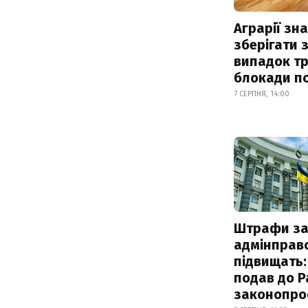
Аграрії зн
зберігати 
випадок т
блокади по
7 СЕРПНЯ, 14:00
Штрафи з
адмінправ
підвищать:
подав до Р
законопро