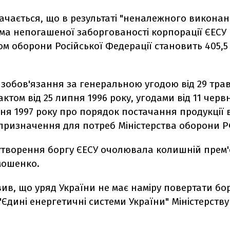
начається, що в результаті "неналежного виконан
ма непогашеної заборгованості корпорації ЄЕСУ
ом оборони Російської Федерації становить 405,5
 зобов'язання за генеральною угодою від 29 тра
актом від 25 липня 1996 року, угодами від 11 черв
рвня 1997 року про порядок постачання продукції
 призначення для потреб Міністерства оборони Р
утворення боргу ЄЕСУ очолювала колишній прем'є
мошенко.
ив, що уряд України не має наміру повертати бо
"Єдині енергетичні системи України" Міністерств