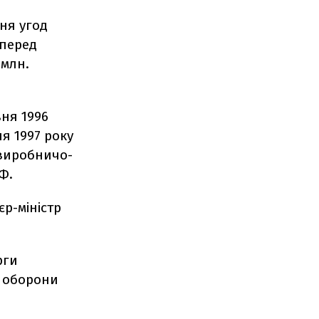
ня угод
 перед
 млн.
вня 1996
ня 1997 року
 виробничо-
Ф.
р-міністр
рги
у оборони