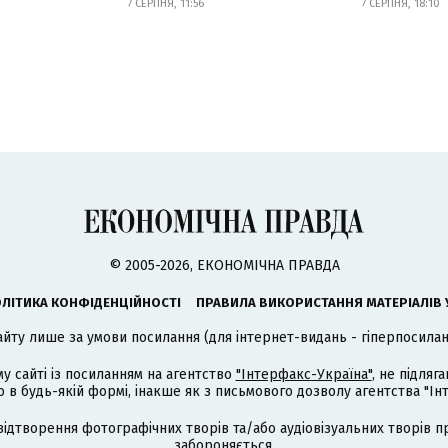
7 СЕРПНЯ, 11:56
7 СЕРПНЯ, 18:10
© 2005-2026, ЕКОНОМІЧНА ПРАВДА
ЛІТИКА КОНФІДЕНЦІЙНОСТІ
ПРАВИЛА ВИКОРИСТАННЯ МАТЕРІАЛІВ 
айту лише за умови посилання (для інтернет-видань - гіперпосиланн
му сайті із посиланням на агентство
"Інтерфакс-Україна"
, не підля
 будь-якій формі, інакше як з письмового дозволу агентства "Ін
відтворення фотографічних творів та/або аудіовізуальних творів п
забороняється.