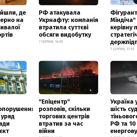
айшли, де
РФ атакувала
Фігурант
зерно на
Укрнафту: компанія
Міндіча"
ривалої
втратила суттєві
керівну 
ртів
обсяги видобутку
стратегі
держпід
7 СЕРПНЯ, 16:50
7 СЕРПНЯ, 17:10
а
"Епіцентр"
Україна 
опорушення
розповів, скільки
шість су
 уряд
торгових центрів
тіньовог
ади
втратив за час
РФ та 10
єкт
війни
енергову