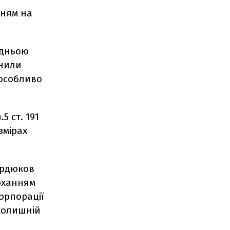
нням на
едньою
снили
 особливо
5 ст. 191
змірах
Сердюков
роханням
орпорації
 колишній