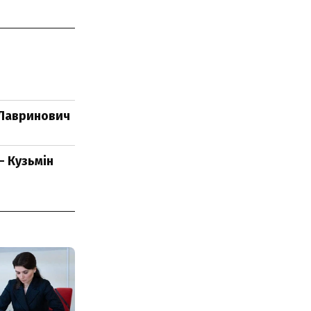
 Лавринович
- Кузьмін