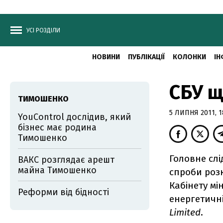
УСІ РОЗДІЛИ
НОВИНИ
ПУБЛІКАЦІЇ
КОЛОНКИ
ІН
СБУ щ
ТИМОШЕНКО
5 ЛИПНЯ 2011, 1
YouControl дослідив, який
бізнес має родина
Тимошенко
Головне сл
ВАКС розглядає арешт
майна Тимошенко
спроби роз
Кабінету мі
Реформи від бідності
енергетичні
Limited
.