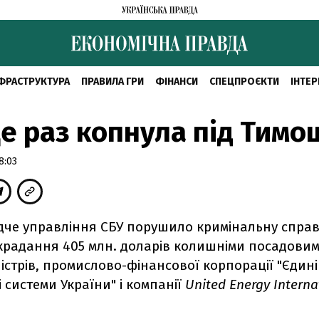
ФРАСТРУКТУРА
ПРАВИЛА ГРИ
ФІНАНСИ
СПЕЦПРОЄКТИ
ІНТЕР
е раз копнула під Тим
8:03
ідче управління СБУ порушило кримінальну справ
крадання 405 млн. доларів колишніми посадови
ністрів, промислово-фінансової корпорації "Єдині
 системи України" і компанії
United Energy Interna