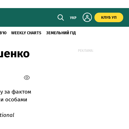
КЛУБ УП
УКР
В'Ю
WEEKLY CHARTS
ЗЕМЕЛЬНИЙ ГІД
ошенко
РЕКЛАМА:
у за фактом
ми особами
tional