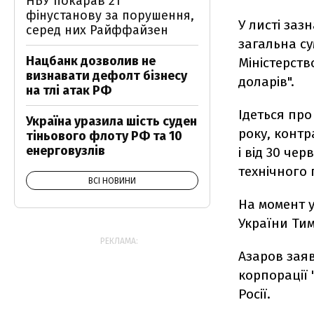
НБУ покарав 21
фінустанову за порушення,
У листі заз
серед них Райффайзен
загальна су
Нацбанк дозволив не
Міністерств
визнавати дефолт бізнесу
доларів".
на тлі атак РФ
Ідеться про
Україна уразила шість суден
року, контр
тіньового флоту РФ та 10
енерговузлів
і від 30 че
технічного
ВСІ НОВИНИ
На момент 
України Ти
РЕКЛАМА:
Азаров заяв
корпорації 
Росії.