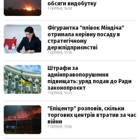
обсяги видобутку
7 СЕРПНЯ, 16:50
Фігурантка "плівок Міндіча"
отримала керівну посаду в
стратегічному
держпідприємстві
7 СЕРПНЯ, 17:10
Штрафи за
адмінправопорушення
підвищать: уряд подав до Ради
законопроєкт
7 СЕРПНЯ, 11:23
"Епіцентр" розповів, скільки
торгових центрів втратив за час
війни
7 СЕРПНЯ, 11:56