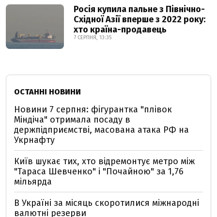
Росія купила пальне з Північно-
Східної Азії вперше з 2022 року:
хто країна-продавець
7 СЕРПНЯ, 13:35
ОСТАННІ НОВИНИ
Новини 7 серпня: фігурантка "плівок
Міндіча" отримала посаду в
держпідприємстві, масована атака РФ на
Укрнафту
Київ шукає тих, хто відремонтує метро між
"Тараса Шевченко" і "Почайною" за 1,76
мільярда
В Україні за місяць скоротилися міжнародні
валютні резерви