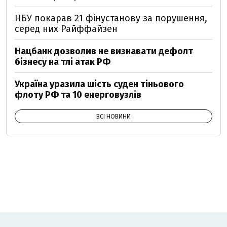
НБУ покарав 21 фінустанову за порушення,
серед них Райффайзен
Нацбанк дозволив не визнавати дефолт
бізнесу на тлі атак РФ
Україна уразила шість суден тіньового
флоту РФ та 10 енерговузлів
ВСІ НОВИНИ