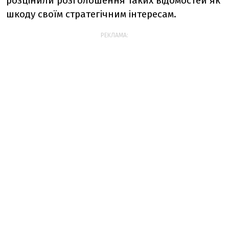
розцінили розголошення таких відомостей як
шкоду своїм стратегічним інтересам.
РЕКЛАМА: