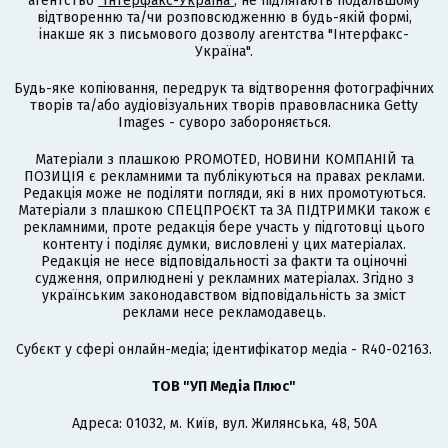
агентство
"Інтерфакс-Україна"
, не підлягають подальшому
відтворенню та/чи розповсюдженню в будь-якій формі,
інакше як з письмового дозволу агентства "Інтерфакс-
Україна".
Будь-яке копіювання, передрук та відтворення фотографічних
творів та/або аудіовізуальних творів правовласника Getty
Images - суворо забороняється.
Матеріали з плашкою PROMOTED, НОВИНИ КОМПАНІЙ та
ПОЗИЦІЯ є рекламними та публікуються на правах реклами.
Редакція може не поділяти погляди, які в них промотуються.
Матеріали з плашкою СПЕЦПРОЄКТ та ЗА ПІДТРИМКИ також є
рекламними, проте редакція бере участь у підготовці цього
контенту і поділяє думки, висловлені у цих матеріалах.
Редакція не несе відповідальності за факти та оціночні
судження, оприлюднені у рекламних матеріалах. Згідно з
українським законодавством відповідальність за зміст
реклами несе рекламодавець.
Cубєкт у сфері онлайн-медіа; ідентифікатор медіа - R40-02163.
ТОВ "УП Медіа Плюс"
Адреса: 01032, м. Київ, вул. Жилянська, 48, 50А