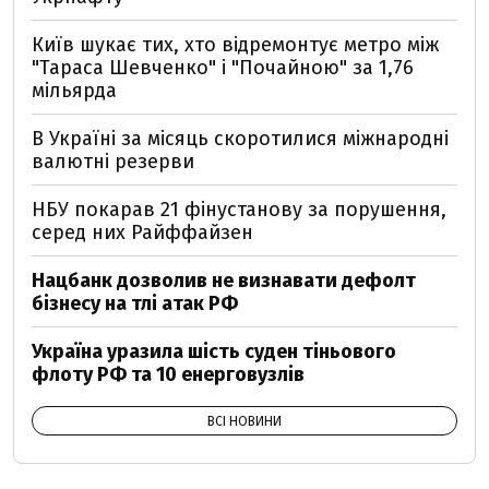
Київ шукає тих, хто відремонтує метро між
"Тараса Шевченко" і "Почайною" за 1,76
мільярда
В Україні за місяць скоротилися міжнародні
валютні резерви
НБУ покарав 21 фінустанову за порушення,
серед них Райффайзен
Нацбанк дозволив не визнавати дефолт
бізнесу на тлі атак РФ
Україна уразила шість суден тіньового
флоту РФ та 10 енерговузлів
ВСІ НОВИНИ