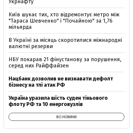
Укрнафту
Київ шукає тих, хто відремонтує метро між
"Тараса Шевченко" і "Почайною" за 1,76
мільярда
В Україні за місяць скоротилися міжнародні
валютні резерви
НБУ покарав 21 фінустанову за порушення,
серед них Райффайзен
Нацбанк дозволив не визнавати дефолт
бізнесу на тлі атак РФ
Україна уразила шість суден тіньового
флоту РФ та 10 енерговузлів
ВСІ НОВИНИ