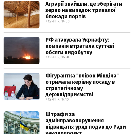
Аграрії знайшли, де зберігати
зерно на випадок тривалої
блокади портів
7 СЕРПНЯ, 14:00
РФ атакувала Укрнафту:
компанія втратила суттєві
обсяги видобутку
7 СЕРПНЯ, 16:50
Фігурантка "плівок Міндіча"
отримала керівну посаду в
стратегічному
держпідприємстві
7 СЕРПНЯ, 17:10
Штрафи за
адмінправопорушення
підвищать: уряд подав до Ради
законопроєкт