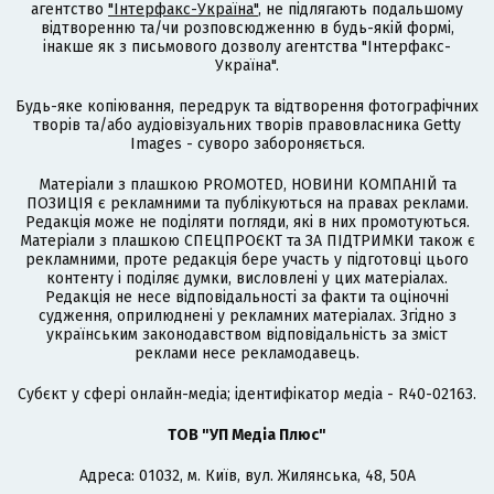
агентство
"Інтерфакс-Україна"
, не підлягають подальшому
відтворенню та/чи розповсюдженню в будь-якій формі,
інакше як з письмового дозволу агентства "Інтерфакс-
Україна".
Будь-яке копіювання, передрук та відтворення фотографічних
творів та/або аудіовізуальних творів правовласника Getty
Images - суворо забороняється.
Матеріали з плашкою PROMOTED, НОВИНИ КОМПАНІЙ та
ПОЗИЦІЯ є рекламними та публікуються на правах реклами.
Редакція може не поділяти погляди, які в них промотуються.
Матеріали з плашкою СПЕЦПРОЄКТ та ЗА ПІДТРИМКИ також є
рекламними, проте редакція бере участь у підготовці цього
контенту і поділяє думки, висловлені у цих матеріалах.
Редакція не несе відповідальності за факти та оціночні
судження, оприлюднені у рекламних матеріалах. Згідно з
українським законодавством відповідальність за зміст
реклами несе рекламодавець.
Cубєкт у сфері онлайн-медіа; ідентифікатор медіа - R40-02163.
ТОВ "УП Медіа Плюс"
Адреса: 01032, м. Київ, вул. Жилянська, 48, 50А