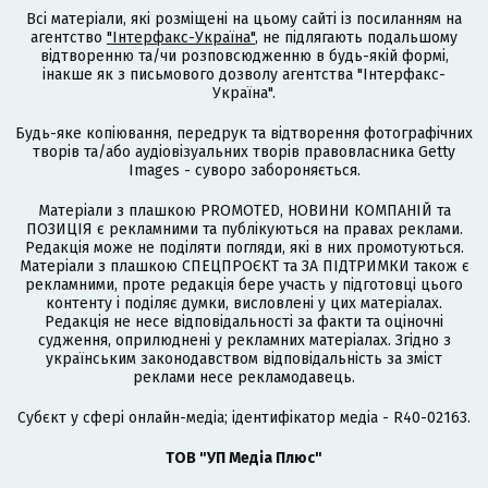
Всі матеріали, які розміщені на цьому сайті із посиланням на
агентство
"Інтерфакс-Україна"
, не підлягають подальшому
відтворенню та/чи розповсюдженню в будь-якій формі,
інакше як з письмового дозволу агентства "Інтерфакс-
Україна".
Будь-яке копіювання, передрук та відтворення фотографічних
творів та/або аудіовізуальних творів правовласника Getty
Images - суворо забороняється.
Матеріали з плашкою PROMOTED, НОВИНИ КОМПАНІЙ та
ПОЗИЦІЯ є рекламними та публікуються на правах реклами.
Редакція може не поділяти погляди, які в них промотуються.
Матеріали з плашкою СПЕЦПРОЄКТ та ЗА ПІДТРИМКИ також є
рекламними, проте редакція бере участь у підготовці цього
контенту і поділяє думки, висловлені у цих матеріалах.
Редакція не несе відповідальності за факти та оціночні
судження, оприлюднені у рекламних матеріалах. Згідно з
українським законодавством відповідальність за зміст
реклами несе рекламодавець.
Cубєкт у сфері онлайн-медіа; ідентифікатор медіа - R40-02163.
ТОВ "УП Медіа Плюс"