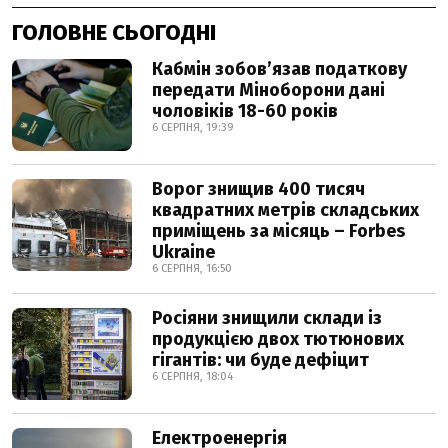
ГОЛОВНЕ СЬОГОДНІ
Кабмін зобовʼязав податкову
передати Міноборони дані
чоловіків 18-60 років
6 СЕРПНЯ, 19:39
Ворог знищив 400 тисяч
квадратних метрів складських
приміщень за місяць – Forbes
Ukraine
6 СЕРПНЯ, 16:50
Росіяни знищили склади із
продукцією двох тютюнових
гігантів: чи буде дефіцит
6 СЕРПНЯ, 18:04
Електроенергія