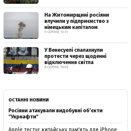
На Житомирщині росіяни
влучили у підприємство з
німецьким капіталом
9 СЕРПНЯ, 12:31
У Венесуелі спалахнули
протести через щоденні
відключення світла
8 СЕРПНЯ, 18:00
ОСТАННІ НОВИНИ
Росіяни атакували видобувні обʼєкти
"Укрнафти"
Apple тестує китайську пам'ять для iPhone