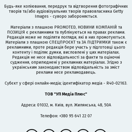
Будь-яке копіювання, передрук та відтворення фотографічних
творів та/або аудіовізуальних творів правовласника Getty
Images - суворо забороняється.
Матеріали з плашкою PROMOTED, НОВИНИ КОМПАНІЙ та
ПОЗИЦІЯ є рекламними та публікуються на правах реклами.
Редакція може не поділяти погляди, які в них промотуються.
Матеріали з плашкою СПЕЦПРОЄКТ та ЗА ПІДТРИМКИ також є
рекламними, проте редакція бере участь у підготовці цього
контенту і поділяє думки, висловлені у цих матеріалах.
Редакція не несе відповідальності за факти та оціночні
судження, оприлюднені у рекламних матеріалах. Згідно з
українським законодавством відповідальність за зміст
реклами несе рекламодавець.
Cубєкт у сфері онлайн-медіа; ідентифікатор медіа - R40-02163.
ТОВ "УП Медіа Плюс"
Адреса: 01032, м. Київ, вул. Жилянська, 48, 50А
Телефон: +380 95 641 22 07