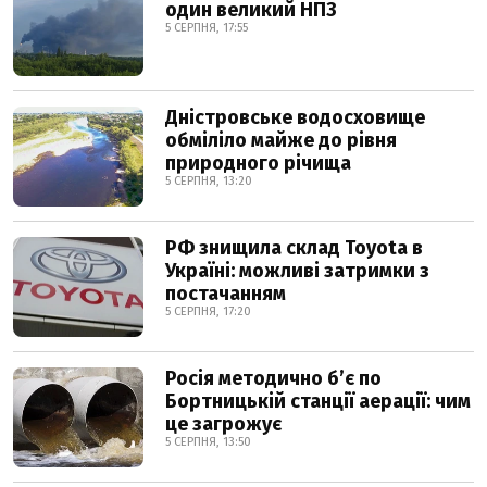
один великий НПЗ
5 СЕРПНЯ, 17:55
Дністровське водосховище
обміліло майже до рівня
природного річища
5 СЕРПНЯ, 13:20
РФ знищила склад Toyota в
Україні: можливі затримки з
постачанням
5 СЕРПНЯ, 17:20
Росія методично б’є по
Бортницькій станції аерації: чим
це загрожує
5 СЕРПНЯ, 13:50