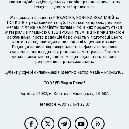
творів та/або аудіовізуальних творів правовласника Getty
Images - суворо забороняється.
Матеріали з плашкою PROMOTED, НОВИНИ КОМПАНІЙ та
ПОЗИЦІЯ є рекламними та публікуються на правах реклами.
Редакція може не поділяти погляди, які в них промотуються.
Матеріали з плашкою СПЕЦПРОЄКТ та ЗА ПІДТРИМКИ також є
рекламними, проте редакція бере участь у підготовці цього
контенту і поділяє думки, висловлені у цих матеріалах.
Редакція не несе відповідальності за факти та оціночні
судження, оприлюднені у рекламних матеріалах. Згідно з
українським законодавством відповідальність за зміст
реклами несе рекламодавець.
Cубєкт у сфері онлайн-медіа; ідентифікатор медіа - R40-02163.
ТОВ "УП Медіа Плюс"
Адреса: 01032, м. Київ, вул. Жилянська, 48, 50А
Телефон: +380 95 641 22 07