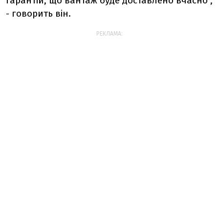
гарантій, що вантаж буде доставлено вчасно",
- говорить він.
РЕКЛАМА: