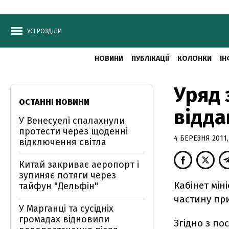
УСІ РОЗДІЛИ
НОВИНИ
ПУБЛІКАЦІЇ
КОЛОНКИ
ІН
Уряд 
ОСТАННІ НОВИНИ
відда
У Венесуелі спалахнули
протести через щоденні
4 БЕРЕЗНЯ 2011,
відключення світла
Китай закриває аеропорт і
зупиняє потяги через
Кабінет мін
тайфун "Дельфін"
частину пр
У Марганці та сусідніх
громадах відновили
Згідно з по