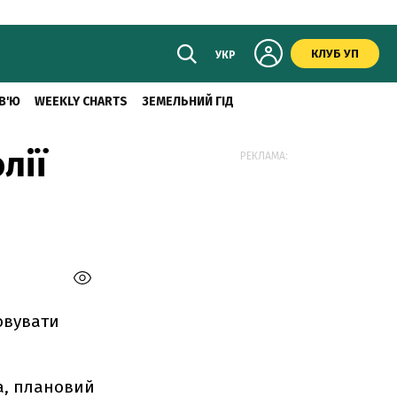
КЛУБ УП
УКР
В'Ю
WEEKLY CHARTS
ЗЕМЕЛЬНИЙ ГІД
лії
РЕКЛАМА:
овувати
ва, плановий