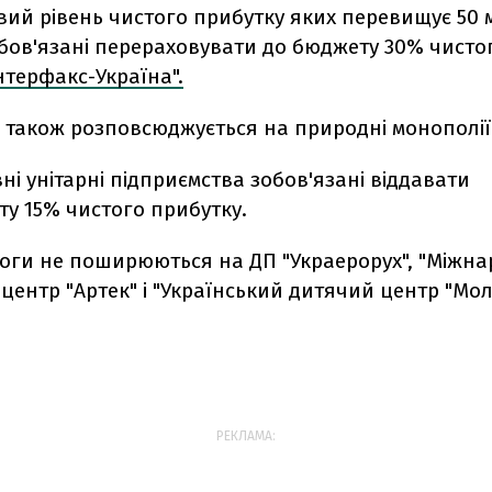
ий рівень чистого прибутку яких перевищує 50 
бов'язані перераховувати до бюджету 30% чисто
нтерфакс-Україна".
 також розповсюджується на природні монополії
ні унітарні підприємства зобов'язані віддавати
у 15% чистого прибутку.
моги не поширюються на ДП "Украерорух", "Міжн
центр "Артек" і "Український дитячий центр "Мо
РЕКЛАМА: