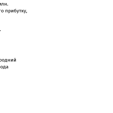
млн.
го прибутку,
.
ародний
лода