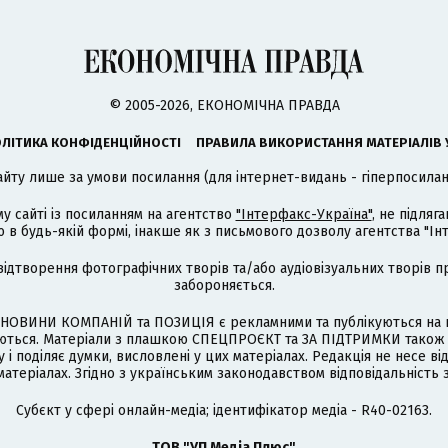
© 2005-2026, ЕКОНОМІЧНА ПРАВДА
ЛІТИКА КОНФІДЕНЦІЙНОСТІ
ПРАВИЛА ВИКОРИСТАННЯ МАТЕРІАЛІВ 
айту лише за умови посилання (для інтернет-видань - гіперпосиланн
му сайті із посиланням на агентство
"Інтерфакс-Україна"
, не підля
 будь-якій формі, інакше як з письмового дозволу агентства "Ін
відтворення фотографічних творів та/або аудіовізуальних творів п
забороняється.
НОВИНИ КОМПАНІЙ та ПОЗИЦІЯ є рекламними та публікуються на п
туються. Матеріали з плашкою СПЕЦПРОЄКТ та ЗА ПІДТРИМКИ також
 і поділяє думки, висловлені у цих матеріалах. Редакція не несе ві
атеріалах. Згідно з українським законодавством відповідальність 
Cубєкт у сфері онлайн-медіа; ідентифікатор медіа - R40-02163.
ТОВ "УП Медіа Плюс"