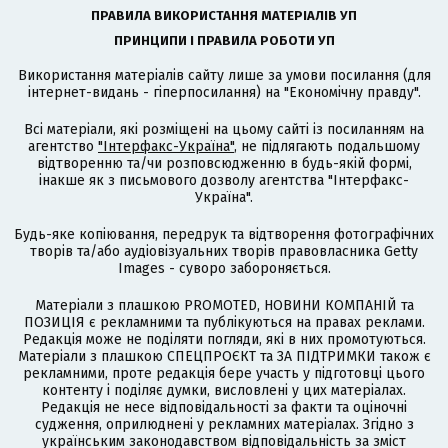
ПРАВИЛА ВИКОРИСТАННЯ МАТЕРІАЛІВ УП
ПРИНЦИПИ І ПРАВИЛА РОБОТИ УП
Використання матеріалів сайту лише за умови посилання (для
інтернет-видань - гіперпосилання) на "Економічну правду".
Всі матеріали, які розміщені на цьому сайті із посиланням на
агентство
"Інтерфакс-Україна"
, не підлягають подальшому
відтворенню та/чи розповсюдженню в будь-якій формі,
інакше як з письмового дозволу агентства "Інтерфакс-
Україна".
Будь-яке копіювання, передрук та відтворення фотографічних
творів та/або аудіовізуальних творів правовласника Getty
Images - суворо забороняється.
Матеріали з плашкою PROMOTED, НОВИНИ КОМПАНІЙ та
ПОЗИЦІЯ є рекламними та публікуються на правах реклами.
Редакція може не поділяти погляди, які в них промотуються.
Матеріали з плашкою СПЕЦПРОЄКТ та ЗА ПІДТРИМКИ також є
рекламними, проте редакція бере участь у підготовці цього
контенту і поділяє думки, висловлені у цих матеріалах.
Редакція не несе відповідальності за факти та оціночні
судження, оприлюднені у рекламних матеріалах. Згідно з
українським законодавством відповідальність за зміст