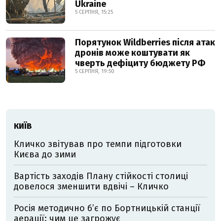
Ukraine
5 СЕРПНЯ, 15:25
Порятунок Wildberries після атак
дронів може коштувати як
чверть дефіциту бюджету РФ
5 СЕРПНЯ, 19:50
КИЇВ
Кличко звітував про темпи підготовки
Києва до зими
Вартість заходів Плану стійкості столиці
довелося зменшити вдвічі – Кличко
Росія методично б’є по Бортницькій станції
аерації: чим це загрожує