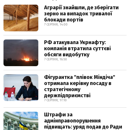
Аграрії знайшли, де зберігати
зерно на випадок тривалої
блокади портів
7 СЕРПНЯ, 14:00
РФ атакувала Укрнафту:
компанія втратила суттєві
обсяги видобутку
7 СЕРПНЯ, 16:50
Фігурантка "плівок Міндіча"
отримала керівну посаду в
стратегічному
держпідприємстві
7 СЕРПНЯ, 17:10
Штрафи за
адмінправопорушення
підвищать: уряд подав до Ради