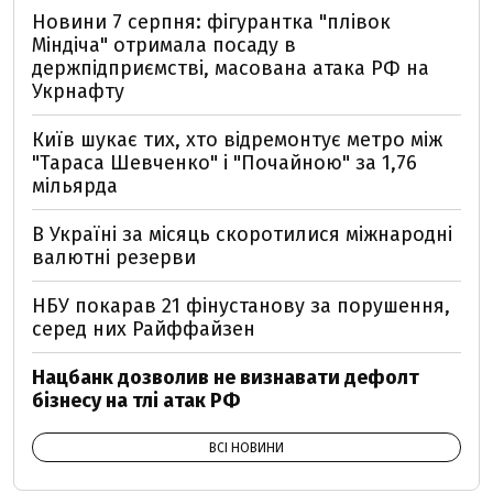
Новини 7 серпня: фігурантка "плівок
Міндіча" отримала посаду в
держпідприємстві, масована атака РФ на
Укрнафту
Київ шукає тих, хто відремонтує метро між
"Тараса Шевченко" і "Почайною" за 1,76
мільярда
В Україні за місяць скоротилися міжнародні
валютні резерви
НБУ покарав 21 фінустанову за порушення,
серед них Райффайзен
Нацбанк дозволив не визнавати дефолт
бізнесу на тлі атак РФ
ВСІ НОВИНИ