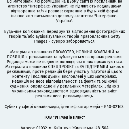
Всі матеріали, які розміщені на цьому сайті із посиланням на
агентство
"Інтерфакс-Україна"
, не підлягають подальшому
відтворенню та/чи розповсюдженню в будь-якій формі,
інакше як з письмового дозволу агентства "Інтерфакс-
Україна".
Будь-яке копіювання, передрук та відтворення фотографічних
творів та/або аудіовізуальних творів правовласника Getty
Images - суворо забороняється.
Матеріали з плашкою PROMOTED, НОВИНИ КОМПАНІЙ та
ПОЗИЦІЯ є рекламними та публікуються на правах реклами.
Редакція може не поділяти погляди, які в них промотуються.
Матеріали з плашкою СПЕЦПРОЄКТ та ЗА ПІДТРИМКИ також є
рекламними, проте редакція бере участь у підготовці цього
контенту і поділяє думки, висловлені у цих матеріалах.
Редакція не несе відповідальності за факти та оціночні
судження, оприлюднені у рекламних матеріалах. Згідно з
українським законодавством відповідальність за зміст
реклами несе рекламодавець.
Cубєкт у сфері онлайн-медіа; ідентифікатор медіа - R40-02163.
ТОВ "УП Медіа Плюс"
Адреса: 01032, м. Київ, вул. Жилянська, 48, 50А