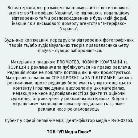
Всі матеріали, які розміщені на цьому сайті із посиланням на
агентство
"Інтерфакс-Україна"
, не підлягають подальшому
відтворенню та/чи розповсюдженню в будь-якій формі,
інакше як з письмового дозволу агентства "Інтерфакс-
Україна".
Будь-яке копіювання, передрук та відтворення фотографічних
творів та/або аудіовізуальних творів правовласника Getty
Images - суворо забороняється.
Матеріали з плашкою PROMOTED, НОВИНИ КОМПАНІЙ та
ПОЗИЦІЯ є рекламними та публікуються на правах реклами.
Редакція може не поділяти погляди, які в них промотуються.
Матеріали з плашкою СПЕЦПРОЄКТ та ЗА ПІДТРИМКИ також є
рекламними, проте редакція бере участь у підготовці цього
контенту і поділяє думки, висловлені у цих матеріалах.
Редакція не несе відповідальності за факти та оціночні
судження, оприлюднені у рекламних матеріалах. Згідно з
українським законодавством відповідальність за зміст
реклами несе рекламодавець.
Cубєкт у сфері онлайн-медіа; ідентифікатор медіа - R40-02163.
ТОВ "УП Медіа Плюс"