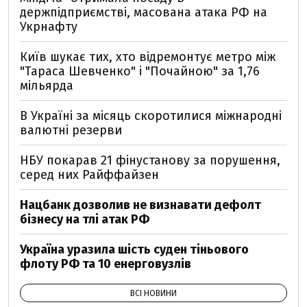
держпідприємстві, масована атака РФ на
Укрнафту
Київ шукає тих, хто відремонтує метро між
"Тараса Шевченко" і "Почайною" за 1,76
мільярда
В Україні за місяць скоротилися міжнародні
валютні резерви
НБУ покарав 21 фінустанову за порушення,
серед них Райффайзен
Нацбанк дозволив не визнавати дефолт
бізнесу на тлі атак РФ
Україна уразила шість суден тіньового
флоту РФ та 10 енерговузлів
ВСІ НОВИНИ