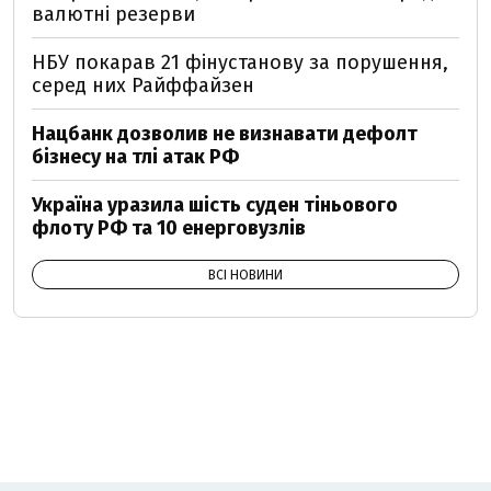
валютні резерви
НБУ покарав 21 фінустанову за порушення,
серед них Райффайзен
Нацбанк дозволив не визнавати дефолт
бізнесу на тлі атак РФ
Україна уразила шість суден тіньового
флоту РФ та 10 енерговузлів
ВСІ НОВИНИ