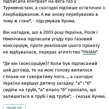
підписала контракт на весь газ у
Туркменістані, а сьогодні підпише остаточно з
Азербайджаном. А ми знову перебуваємо в
тому ж стані", - підсумував Кучма.
Він нагадав, що в 2003 році Україна, Росія і
Німеччина підписали угоду про газовий
консорціум, проте реалізація цього проекту
не відбувалася, передає агентство "
УНІАН
".
"Де він (консорціум)? Коли був підписаний
цей договір, то на мою голову вилилося
стільки не говоритиму чого..., а сьогодні
Україна вирішує дитячу загадку: "а" і "б"
сиділи на трубі, "а" впало "б" пропало, що
залишиться в трубі і від труби", - сказав Кучма.
ТРАНЗИТ ГАЗУ