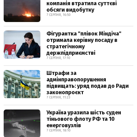
компанія втратила суттєві
обсяги видобутку
7 СЕРПНЯ, 16:50
Фігурантка "плівок Міндіча"
отримала керівну посаду в
стратегічному
держпідприємстві
7 СЕРПНЯ, 17:10
Штрафи за
адмінправопорушення
підвищать: уряд подав до Ради
законопроєкт
7 СЕРПНЯ, 11:23
Україна уразила шість суден
тіньового флоту РФ та 10
енерговузлів
7 СЕРПНЯ, 18:10