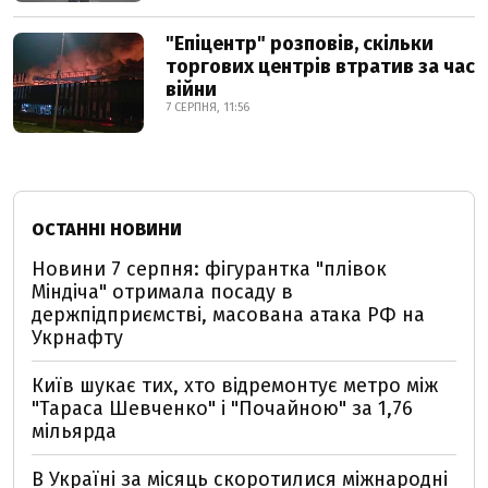
"Епіцентр" розповів, скільки
торгових центрів втратив за час
війни
7 СЕРПНЯ, 11:56
ОСТАННІ НОВИНИ
Новини 7 серпня: фігурантка "плівок
Міндіча" отримала посаду в
держпідприємстві, масована атака РФ на
Укрнафту
Київ шукає тих, хто відремонтує метро між
"Тараса Шевченко" і "Почайною" за 1,76
мільярда
В Україні за місяць скоротилися міжнародні