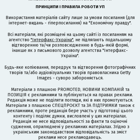
ПРИНЦИПИ І ПРАВИЛА РОБОТИ УП
Використання матеріалів сайту лише за умови посилання (для
інтернет-видань - гіперпосилання) на "Економічну правду".
Всі матеріали, які розміщені на цьому сайті із посиланням на
агентство
"Інтерфакс-Україна"
, не підлягають подальшому
відтворенню та/чи розповсюдженню в будь-якій формі,
інакше як з письмового дозволу агентства "Інтерфакс-
Україна".
Будь-яке копіювання, передрук та відтворення фотографічних
творів та/або аудіовізуальних творів правовласника Getty
Images - суворо забороняється.
Матеріали з плашкою PROMOTED, НОВИНИ КОМПАНІЙ та
ПОЗИЦІЯ є рекламними та публікуються на правах реклами.
Редакція може не поділяти погляди, які в них промотуються.
Матеріали з плашкою СПЕЦПРОЄКТ та ЗА ПІДТРИМКИ також є
рекламними, проте редакція бере участь у підготовці цього
контенту і поділяє думки, висловлені у цих матеріалах.
Редакція не несе відповідальності за факти та оціночні
судження, оприлюднені у рекламних матеріалах. Згідно з
українським законодавством відповідальність за зміст
реклами несе рекламодавець.