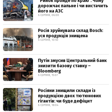
"Ринок пройде по краю". Чому
дорожчає пальне і чи вистачить
його на АЗС
6 СЕРПНЯ, 06:00
Росія зруйнувала склад Bosch:
уся продукція знищена
6 СЕРПНЯ, 10:50
Путін змусив Центральний банк
знизити базову ставку –
Bloomberg
6 СЕРПНЯ, 15:07
Росіяни знищили склади із
продукцією двох тютюнових
гігантів: чи буде дефіцит
6 СЕРПНЯ, 18:04