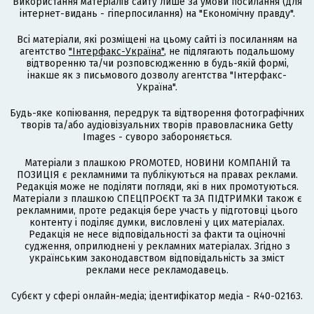
Використання матеріалів сайту лише за умови посилання (для
інтернет-видань - гіперпосилання) на "Економічну правду".
Всі матеріали, які розміщені на цьому сайті із посиланням на
агентство
"Інтерфакс-Україна"
, не підлягають подальшому
відтворенню та/чи розповсюдженню в будь-якій формі,
інакше як з письмового дозволу агентства "Інтерфакс-
Україна".
Будь-яке копіювання, передрук та відтворення фотографічних
творів та/або аудіовізуальних творів правовласника Getty
Images - суворо забороняється.
Матеріали з плашкою PROMOTED, НОВИНИ КОМПАНІЙ та
ПОЗИЦІЯ є рекламними та публікуються на правах реклами.
Редакція може не поділяти погляди, які в них промотуються.
Матеріали з плашкою СПЕЦПРОЄКТ та ЗА ПІДТРИМКИ також є
рекламними, проте редакція бере участь у підготовці цього
контенту і поділяє думки, висловлені у цих матеріалах.
Редакція не несе відповідальності за факти та оціночні
судження, оприлюднені у рекламних матеріалах. Згідно з
українським законодавством відповідальність за зміст
реклами несе рекламодавець.
Cубєкт у сфері онлайн-медіа; ідентифікатор медіа - R40-02163.