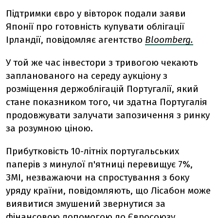
Підтримки євро у вівторок подали заяви
Японії про готовність купувати облігації
Ірландії, повідомляє агентство
Bloomberg.
У той же час інвестори з тривогою чекають
запланованого на середу аукціону з
розміщення держоблігацій Португалії, який
стане показником того, чи здатна Португалія
продовжувати залучати запозичення з ринку
за розумною ціною.
Прибутковість 10-літніх португальських
паперів з минулої п'ятниці перевищує 7%,
ЗМІ, незважаючи на спростування з боку
уряду країни, повідомляють, що Лісабон може
виявитися змушений звернутися за
фінансовою допомогою до Євросоюзу.