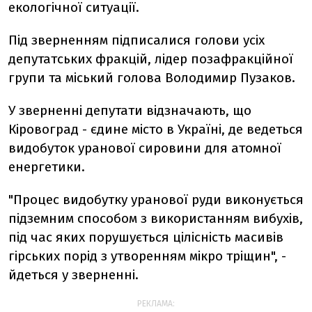
екологічної ситуації.
Під зверненням підписалися голови усіх
депутатських фракцій, лідер позафракційної
групи та міський голова Володимир Пузаков.
У зверненні депутати відзначають, що
Кіровоград - єдине місто в Україні, де ведеться
видобуток уранової сировини для атомної
енергетики.
"Процес видобутку уранової руди виконується
підземним способом з використанням вибухів,
під час яких порушується цілісність масивів
гірських порід з утворенням мікро тріщин", -
йдеться у зверненні.
РЕКЛАМА: