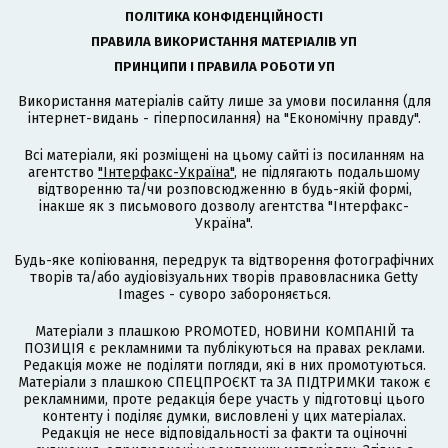
ПОЛІТИКА КОНФІДЕНЦІЙНОСТІ
ПРАВИЛА ВИКОРИСТАННЯ МАТЕРІАЛІВ УП
ПРИНЦИПИ І ПРАВИЛА РОБОТИ УП
Використання матеріалів сайту лише за умови посилання (для
інтернет-видань - гіперпосилання) на "Економічну правду".
Всі матеріали, які розміщені на цьому сайті із посиланням на
агентство
"Інтерфакс-Україна"
, не підлягають подальшому
відтворенню та/чи розповсюдженню в будь-якій формі,
інакше як з письмового дозволу агентства "Інтерфакс-
Україна".
Будь-яке копіювання, передрук та відтворення фотографічних
творів та/або аудіовізуальних творів правовласника Getty
Images - суворо забороняється.
Матеріали з плашкою PROMOTED, НОВИНИ КОМПАНІЙ та
ПОЗИЦІЯ є рекламними та публікуються на правах реклами.
Редакція може не поділяти погляди, які в них промотуються.
Матеріали з плашкою СПЕЦПРОЄКТ та ЗА ПІДТРИМКИ також є
рекламними, проте редакція бере участь у підготовці цього
контенту і поділяє думки, висловлені у цих матеріалах.
Редакція не несе відповідальності за факти та оціночні