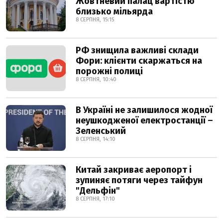
Жовтневий палац вартістю
близько мільярда
8 СЕРПНЯ, 15:15
РФ знищила важливі склади
Фори: клієнти скаржаться на
порожні полиці
8 СЕРПНЯ, 10:40
В Україні не залишилося жодної
неушкодженої електростанції –
Зеленський
8 СЕРПНЯ, 14:10
Китай закриває аеропорт і
зупиняє потяги через тайфун
"Дельфін"
8 СЕРПНЯ, 17:10