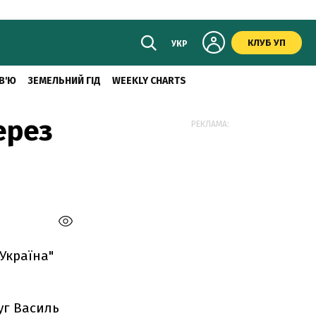
КЛУБ УП
УКР
В'Ю
ЗЕМЕЛЬНИЙ ГІД
WEEKLY CHARTS
ерез
РЕКЛАМА:
 Україна"
уг Василь