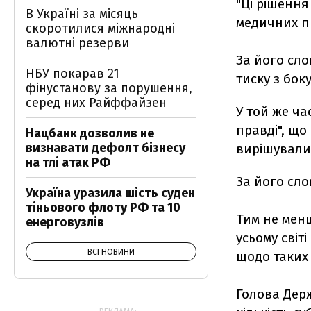
"Ці рішення
В Україні за місяць
медичних пр
скоротилися міжнародні
валютні резерви
За його сло
НБУ покарав 21
тиску з боку
фінустанову за порушення,
серед них Райффайзен
У той же ча
правді", що
Нацбанк дозволив не
визнавати дефолт бізнесу
вирішувалис
на тлі атак РФ
За його сло
Україна уразила шість суден
тіньового флоту РФ та 10
Тим не менш
енерговузлів
усьому світ
ВСІ НОВИНИ
щодо таких
Голова Дер