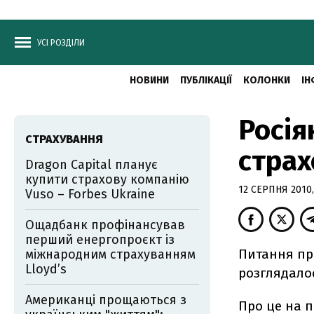
УСІ РОЗДІЛИ
НОВИНИ
ПУБЛІКАЦІЇ
КОЛОНКИ
ІН
Росія
СТРАХУВАННЯ
страх
Dragon Capital планує
купити страхову компанію
12 СЕРПНЯ 2010,
Vuso – Forbes Ukraine
Ощадбанк профінансував
перший енергопроєкт із
Питання про
міжнародним страхуванням
Lloyd’s
розглядалос
Американці прощаються з
Про це на 