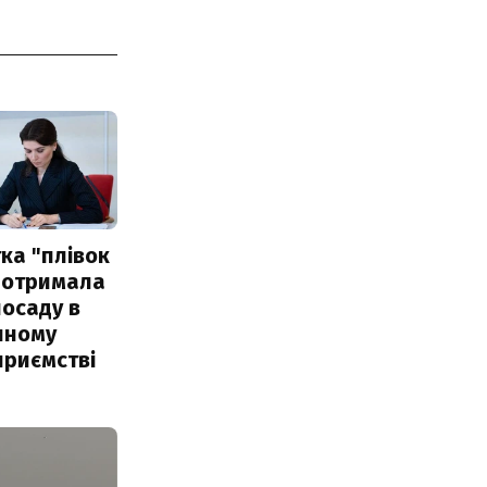
ка "плівок
 отримала
посаду в
чному
приємстві