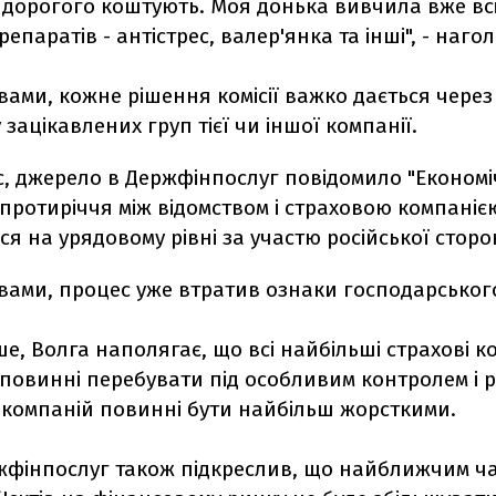
 дорогого коштують. Моя донька вивчила вже вс
епаратів - антістрес, валер'янка та інші", - наго
вами, кожне рішення комісії важко дається через
 зацікавлених груп тієї чи іншої компанії.
с, джерело в Держфінпослуг повідомило "Економі
 протиріччя між відомством і страховою компаніє
я на урядовому рівні за участю російської сторо
вами, процес уже втратив ознаки господарськог
е, Волга наполягає, що всі найбільші страхові ко
і повинні перебувати під особливим контролем і 
 компаній повинні бути найбільш жорсткими.
жфінпослуг також підкреслив, що найближчим ч