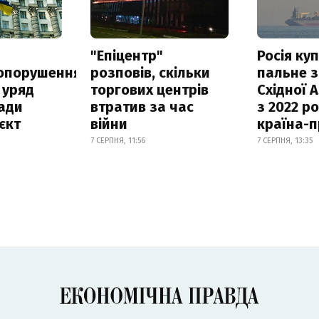
а
"Епіцентр"
Росія ку
опорушення
розповів, скільки
пальне з
 уряд
торгових центрів
Східної 
ади
втратив за час
з 2022 ро
єкт
війни
країна-
7 СЕРПНЯ, 11:56
7 СЕРПНЯ, 13:35