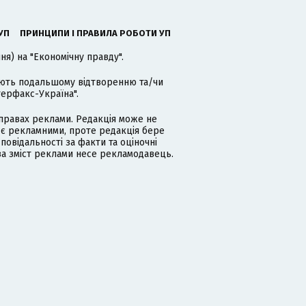
УП
ПРИНЦИПИ І ПРАВИЛА РОБОТИ УП
я) на "Економічну правду".
гають подальшому відтворенню та/чи
терфакс-Україна".
равах реклами. Редакція може не
 є рекламними, проте редакція бере
дповідальності за факти та оціночні
за зміст реклами несе рекламодавець.