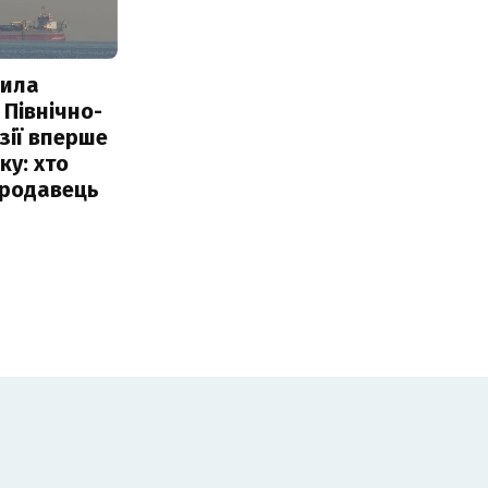
пила
 Північно-
Азії вперше
ку: хто
продавець