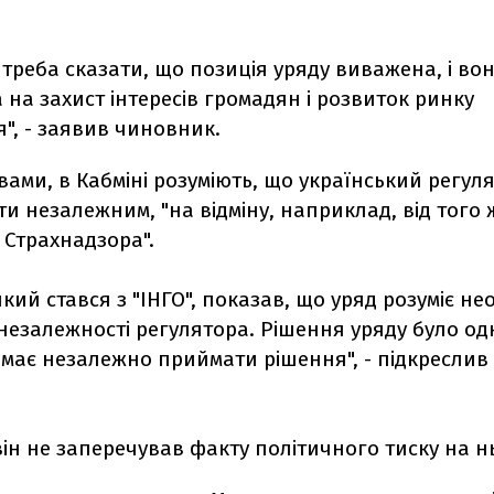
 треба сказати, що позиція уряду виважена, і во
на захист інтересів громадян і розвиток ринку
", - заявив чиновник.
вами, в Кабміні розуміють, що український регул
и незалежним, "на відміну, наприклад, від того 
 Страхнадзора".
який стався з "ІНГО", показав, що уряд розуміє нео
 незалежності регулятора. Рішення уряду було о
 має незалежно приймати рішення", - підкреслив
ін не заперечував факту політичного тиску на н