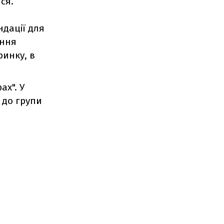
ся.
ндації для
ення
ринку, в
ах". У
 до групи