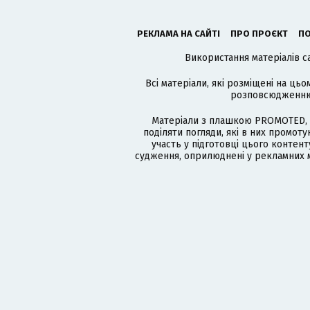
РЕКЛАМА НА САЙТІ
ПРО ПРОЄКТ
ПО
Використання матеріалів с
Всі матеріали, які розміщені на цьо
розповсюдженню в
Матеріали з плашкою PROMOTED, 
поділяти погляди, які в них промо
участь у підготовці цього контенту
судження, оприлюднені у рекламних м