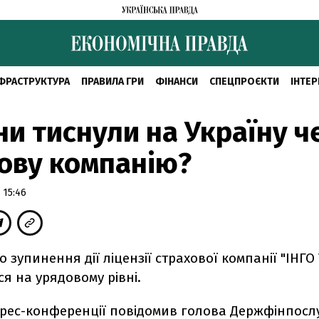
ФРАСТРУКТУРА
ПРАВИЛА ГРИ
ФІНАНСИ
СПЕЦПРОЄКТИ
ІНТЕР
ни тиснули на Україну ч
ову компанію?
 15:46
 зупинення дії ліцензії страхової компанії "ІНГО
я на урядовому рівні.
прес-конференції повідомив голова Держфінпосл