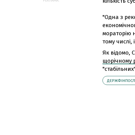
кількість с
РЕКЛАМА:
"Одна з рек
економічног
мораторію н
тому числі, 
Як відомо, 
щорічному 
"стабільних"
ДЕРЖФІНПОСЛ