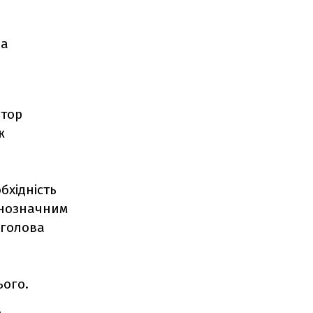
на
ятор
ж
бхідність
днозначним
 голова
ього.