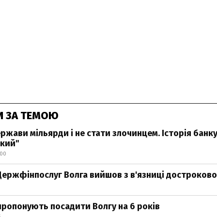
И ЗА ТЕМОЮ
ржави мільярди і не стати злочинцем. Історія банк
ький"
:00
Держфінпослуг Волга вийшов з в'язниці достроково 
ропонують посадити Волгу на 6 років
5