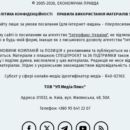
© 2005-2026, ЕКОНОМІЧНА ПРАВДА
ЛІТИКА КОНФІДЕНЦІЙНОСТІ
ПРАВИЛА ВИКОРИСТАННЯ МАТЕРІАЛІВ 
айту лише за умови посилання (для інтернет-видань - гіперпосиланн
му сайті із посиланням на агентство
"Інтерфакс-Україна"
, не підля
 будь-якій формі, інакше як з письмового дозволу агентства "Ін
НОВИНИ КОМПАНІЙ та ПОЗИЦІЯ є рекламними та публікуються на п
туються. Матеріали з плашкою СПЕЦПРОЄКТ та ЗА ПІДТРИМКИ також
 і поділяє думки, висловлені у цих матеріалах. Редакція не несе ві
атеріалах. Згідно з українським законодавством відповідальність 
Cубєкт у сфері онлайн-медіа; ідентифікатор медіа - R40-02163.
ТОВ "УП Медіа Плюс"
Адреса: 01032, м. Київ, вул. Жилянська, 48, 50А
Телефон: +380 95 641 22 07