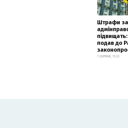
Штрафи з
адмінправ
підвищать:
подав до Р
законопро
7 СЕРПНЯ, 11:23