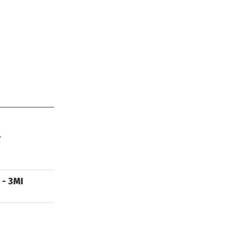
у
- ЗМІ