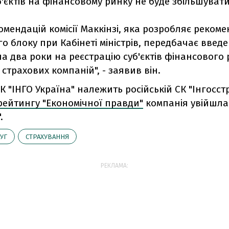
уб'єктів на фінансовому ринку не буде збільшувати
омендацій комісії Маккінзі, яка розробляє рекоме
о блоку при Кабінеті міністрів, передбачає введ
а два роки на реєстрацію суб'єктів фінансового 
і страхових компаній", - заявив він.
СК "ІНГО Україна" належить російській СК "Інгосстр
рейтингу "Економічної правди"
компанія увійшла
.
УГ
СТРАХУВАННЯ
РЕКЛАМА: