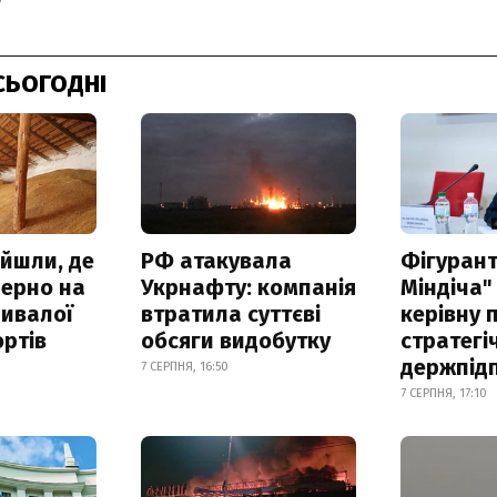
СЬОГОДНІ
айшли, де
РФ атакувала
Фігурант
зерно на
Укрнафту: компанія
Міндіча"
ривалої
втратила суттєві
керівну 
ртів
обсяги видобутку
стратегі
держпід
7 СЕРПНЯ, 16:50
7 СЕРПНЯ, 17:10