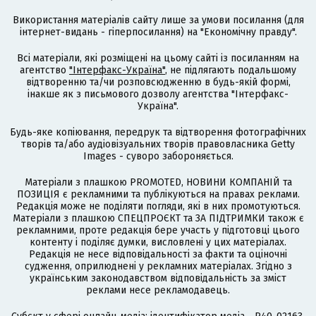
Використання матеріалів сайту лише за умови посилання (для
інтернет-видань - гіперпосилання) на "Економічну правду".
Всі матеріали, які розміщені на цьому сайті із посиланням на
агентство
"Інтерфакс-Україна"
, не підлягають подальшому
відтворенню та/чи розповсюдженню в будь-якій формі,
інакше як з письмового дозволу агентства "Інтерфакс-
Україна".
Будь-яке копіювання, передрук та відтворення фотографічних
творів та/або аудіовізуальних творів правовласника Getty
Images - суворо забороняється.
Матеріали з плашкою PROMOTED, НОВИНИ КОМПАНІЙ та
ПОЗИЦІЯ є рекламними та публікуються на правах реклами.
Редакція може не поділяти погляди, які в них промотуються.
Матеріали з плашкою СПЕЦПРОЄКТ та ЗА ПІДТРИМКИ також є
рекламними, проте редакція бере участь у підготовці цього
контенту і поділяє думки, висловлені у цих матеріалах.
Редакція не несе відповідальності за факти та оціночні
судження, оприлюднені у рекламних матеріалах. Згідно з
українським законодавством відповідальність за зміст
реклами несе рекламодавець.