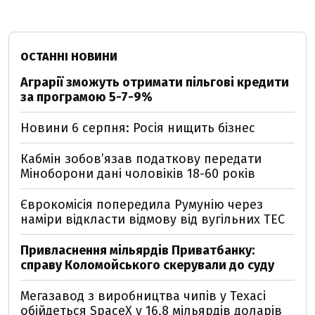
ОСТАННІ НОВИНИ
Аграрії зможуть отримати пільгові кредити
за програмою 5-7-9%
Новини 6 серпня: Росія нищить бізнес
Кабмін зобовʼязав податкову передати
Міноборони дані чоловіків 18-60 років
Єврокомісія попередила Румунію через
наміри відкласти відмову від вугільних ТЕС
Привласнення мільярдів Приватбанку:
справу Коломойського скерували до суду
Мегазавод з виробництва чипів у Техасі
обійдеться SpaceX у 16,8 мільярдів доларів