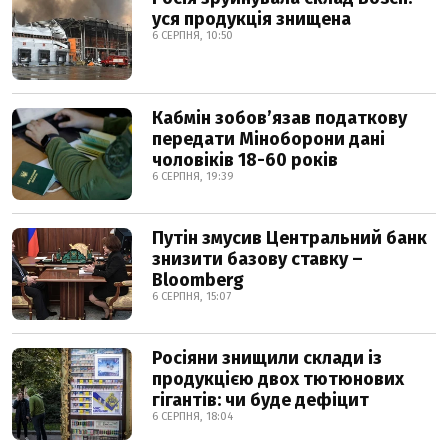
уся продукція знищена
6 СЕРПНЯ, 10:50
Кабмін зобовʼязав податкову
передати Міноборони дані
чоловіків 18-60 років
6 СЕРПНЯ, 19:39
Путін змусив Центральний банк
знизити базову ставку –
Bloomberg
6 СЕРПНЯ, 15:07
Росіяни знищили склади із
продукцією двох тютюнових
гігантів: чи буде дефіцит
6 СЕРПНЯ, 18:04