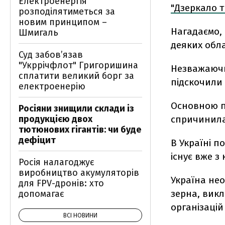
Електроенергія
"Дзеркало т
розподілятиметься за
новим принципом –
Нагадаємо, 
Шмигаль
деяких обла
Суд забов’язав
"Укррічфлот" Григоришина
Незважаючи 
сплатити великий борг за
підскочили
електроенерію
Основною п
Росіяни знищили склади із
продукцією двох
спричинила
тютюнових гігантів: чи буде
дефіцит
В Україні п
існує вже з
Росія налагоджує
виробництво акумуляторів
Україна не
для FPV-дронів: хто
зерна, викл
допомагає
організацій 
ВСІ НОВИНИ