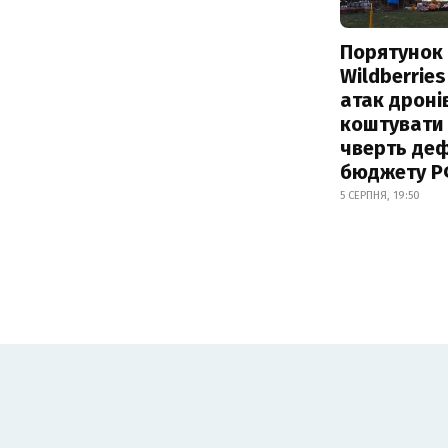
Порятунок
Wildberries
атак дроні
коштувати
чверть деф
бюджету 
5 СЕРПНЯ, 19:50