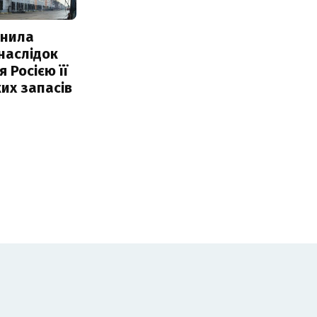
інила
наслідок
 Росією її
их запасів