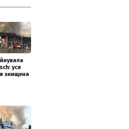
уйнувала
sch: уся
ія знищена