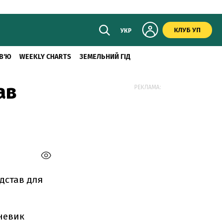
КЛУБ УП
УКР
В'Ю
WEEKLY CHARTS
ЗЕМЕЛЬНИЙ ГІД
ав
РЕКЛАМА:
ідстав для
жневик