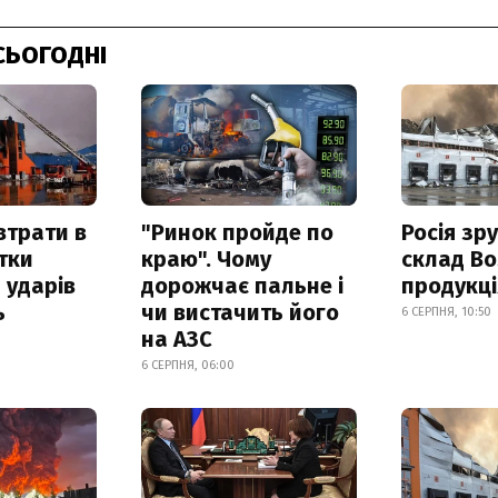
СЬОГОДНІ
втрати в
"Ринок пройде по
Росія зр
итки
краю". Чому
склад Bo
 ударів
дорожчає пальне і
продукц
ь
чи вистачить його
6 СЕРПНЯ, 10:50
на АЗС
6 СЕРПНЯ, 06:00