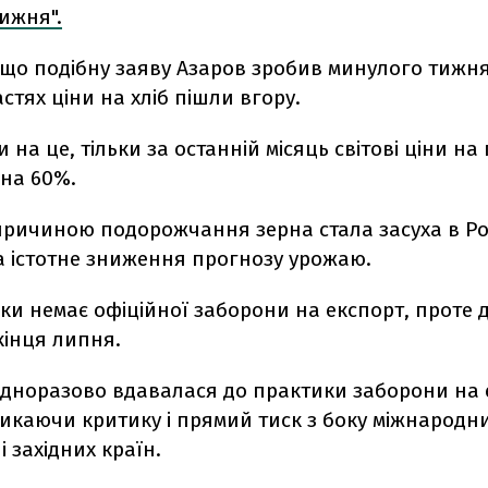
ижня".
що подібну заяву Азаров зробив минулого тижня,
стях ціни на хліб пішли вгору.
на це, тільки за останній місяць світові ціни н
 на 60%.
ричиною подорожчання зерна стала засуха в Рос
 істотне зниження прогнозу урожаю.
оки немає офіційної заборони на експорт, проте 
 кінця липня.
одноразово вдавалася до практики заборони на 
икаючи критику і прямий тиск з боку міжнародн
і західних країн.