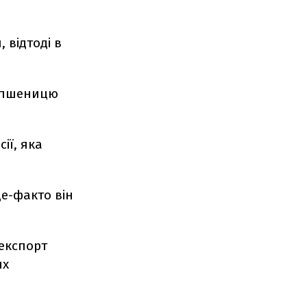
 відтоді в
а пшеницю
ії, яка
де-факто він
експорт
их