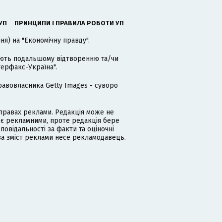
УП
ПРИНЦИПИ І ПРАВИЛА РОБОТИ УП
я) на "Економічну правду".
гають подальшому відтворенню та/чи
терфакс-Україна".
равовласника Getty Images - суворо
равах реклами. Редакція може не
 є рекламними, проте редакція бере
дповідальності за факти та оціночні
за зміст реклами несе рекламодавець.