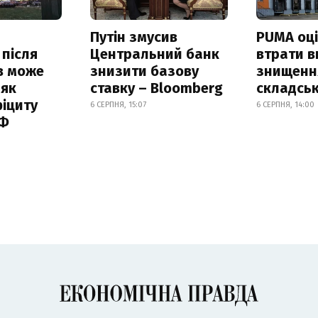
Путін змусив
PUMA оц
 після
Центральний банк
втрати в
в може
знизити базову
знищення
 як
ставку – Bloomberg
складськ
іциту
6 СЕРПНЯ, 15:07
6 СЕРПНЯ, 14:00
РФ