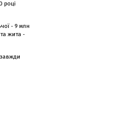
0 році
чої - 9 млн
та жита -
 завжди