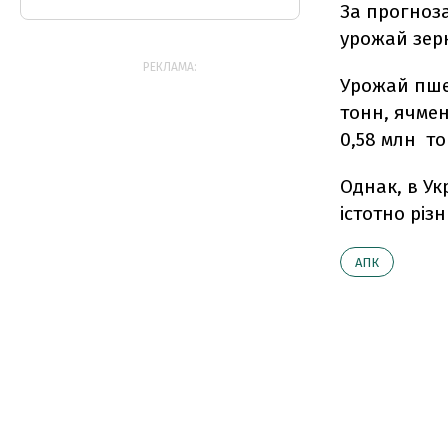
За прогноза
урожай зерн
РЕКЛАМА:
Урожай пшен
тонн, ячмен
0,58 млн то
Однак, в Ук
істотно рі
АПК