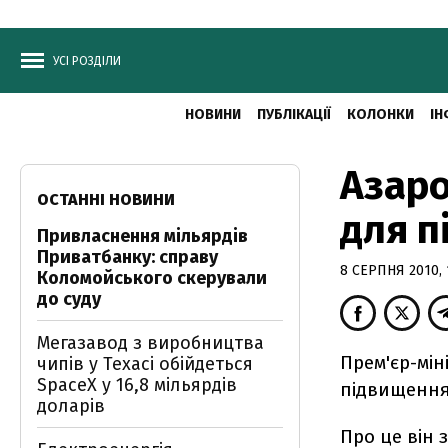
УСІ РОЗДІЛИ
НОВИНИ
ПУБЛІКАЦІЇ
КОЛОНКИ
ІН
Азаро
ОСТАННІ НОВИНИ
для п
Привласнення мільярдів
Приватбанку: справу
8 СЕРПНЯ 2010, 
Коломойського скерували
до суду
Мегазавод з виробництва
Прем'єр-мін
чипів у Техасі обійдеться
SpaceX у 16,8 мільярдів
підвищення 
доларів
Про це він 