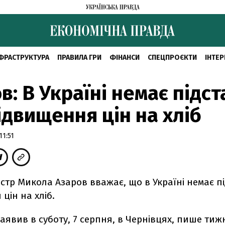
ФРАСТРУКТУРА
ПРАВИЛА ГРИ
ФІНАНСИ
СПЕЦПРОЄКТИ
ІНТЕР
в: В Україні немає підст
ідвищення цін на хліб
11:51
істр Микола Азаров вважає, що в Україні немає п
цін на хліб.
заявив в суботу, 7 серпня, в Чернівцях, пише ти