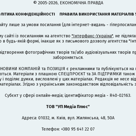
© 2005-2026, ЕКОНОМІЧНА ПРАВДА
ЛІТИКА КОНФІДЕНЦІЙНОСТІ
ПРАВИЛА ВИКОРИСТАННЯ МАТЕРІАЛІВ 
айту лише за умови посилання (для інтернет-видань - гіперпосиланн
му сайті із посиланням на агентство
"Інтерфакс-Україна"
, не підля
 будь-якій формі, інакше як з письмового дозволу агентства "Ін
відтворення фотографічних творів та/або аудіовізуальних творів п
забороняється.
НОВИНИ КОМПАНІЙ та ПОЗИЦІЯ є рекламними та публікуються на п
туються. Матеріали з плашкою СПЕЦПРОЄКТ та ЗА ПІДТРИМКИ також
 і поділяє думки, висловлені у цих матеріалах. Редакція не несе ві
атеріалах. Згідно з українським законодавством відповідальність 
Cубєкт у сфері онлайн-медіа; ідентифікатор медіа - R40-02163.
ТОВ "УП Медіа Плюс"
Адреса: 01032, м. Київ, вул. Жилянська, 48, 50А
Телефон: +380 95 641 22 07