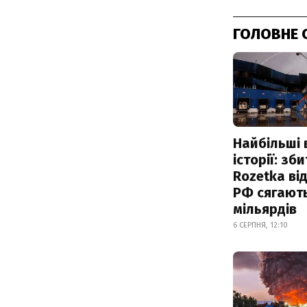
ГОЛОВНЕ 
Найбільші 
історії: зб
Rozetka від
РФ сягают
мільярдів
6 СЕРПНЯ, 12:10