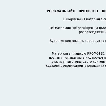
РЕКЛАМА НА САЙТІ
ПРО ПРОЄКТ
ПО
Використання матеріалів с
Всі матеріали, які розміщені на цьо
розповсюдженню в
Будь-яке копіювання, передрук та 
Матеріали з плашкою PROMOTED, 
поділяти погляди, які в них промо
участь у підготовці цього контенту
судження, оприлюднені у рекламних м