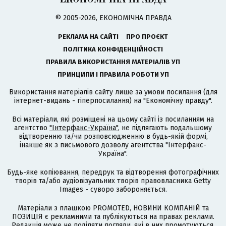
© 2005-2026, ЕКОНОМІЧНА ПРАВДА
РЕКЛАМА НА САЙТІ
ПРО ПРОЄКТ
ПОЛІТИКА КОНФІДЕНЦІЙНОСТІ
ПРАВИЛА ВИКОРИСТАННЯ МАТЕРІАЛІВ УП
ПРИНЦИПИ І ПРАВИЛА РОБОТИ УП
Використання матеріалів сайту лише за умови посилання (для
інтернет-видань - гіперпосилання) на "Економічну правду".
Всі матеріали, які розміщені на цьому сайті із посиланням на
агентство
"Інтерфакс-Україна"
, не підлягають подальшому
відтворенню та/чи розповсюдженню в будь-якій формі,
інакше як з письмового дозволу агентства "Інтерфакс-
Україна".
Будь-яке копіювання, передрук та відтворення фотографічних
творів та/або аудіовізуальних творів правовласника Getty
Images - суворо забороняється.
Матеріали з плашкою PROMOTED, НОВИНИ КОМПАНІЙ та
ПОЗИЦІЯ є рекламними та публікуються на правах реклами.
Редакція може не поділяти погляди, які в них промотуються.