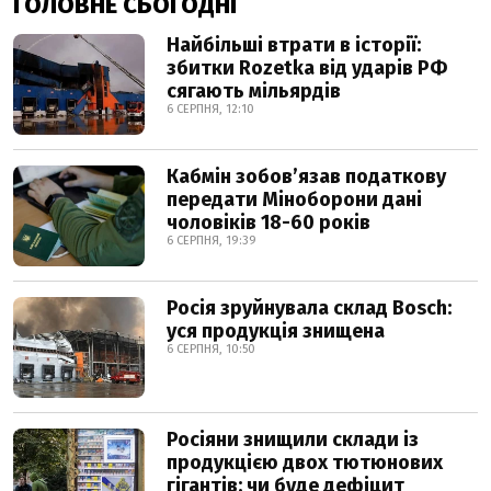
ГОЛОВНЕ СЬОГОДНІ
Найбільші втрати в історії:
збитки Rozetka від ударів РФ
сягають мільярдів
6 СЕРПНЯ, 12:10
Кабмін зобовʼязав податкову
передати Міноборони дані
чоловіків 18-60 років
6 СЕРПНЯ, 19:39
Росія зруйнувала склад Bosch:
уся продукція знищена
6 СЕРПНЯ, 10:50
Росіяни знищили склади із
продукцією двох тютюнових
гігантів: чи буде дефіцит