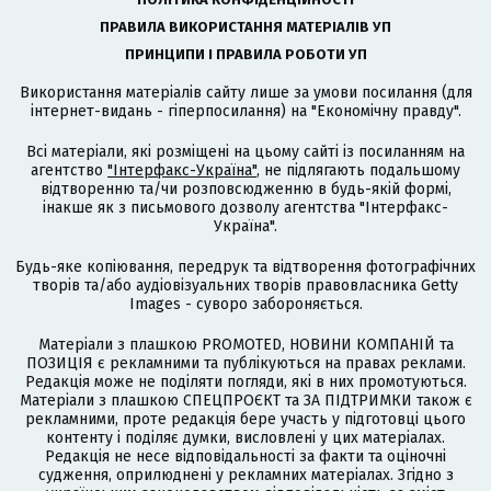
ПРАВИЛА ВИКОРИСТАННЯ МАТЕРІАЛІВ УП
ПРИНЦИПИ І ПРАВИЛА РОБОТИ УП
Використання матеріалів сайту лише за умови посилання (для
інтернет-видань - гіперпосилання) на "Економічну правду".
Всі матеріали, які розміщені на цьому сайті із посиланням на
агентство
"Інтерфакс-Україна"
, не підлягають подальшому
відтворенню та/чи розповсюдженню в будь-якій формі,
інакше як з письмового дозволу агентства "Інтерфакс-
Україна".
Будь-яке копіювання, передрук та відтворення фотографічних
творів та/або аудіовізуальних творів правовласника Getty
Images - суворо забороняється.
Матеріали з плашкою PROMOTED, НОВИНИ КОМПАНІЙ та
ПОЗИЦІЯ є рекламними та публікуються на правах реклами.
Редакція може не поділяти погляди, які в них промотуються.
Матеріали з плашкою СПЕЦПРОЄКТ та ЗА ПІДТРИМКИ також є
рекламними, проте редакція бере участь у підготовці цього
контенту і поділяє думки, висловлені у цих матеріалах.
Редакція не несе відповідальності за факти та оціночні
судження, оприлюднені у рекламних матеріалах. Згідно з