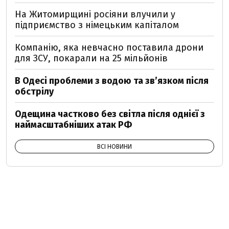
На Житомирщині росіяни влучили у
підприємство з німецьким капіталом
Компанію, яка невчасно поставила дрони
для ЗСУ, покарали на 25 мільйонів
В Одесі проблеми з водою та звʼязком після
обстрілу
Одещина частково без світла після однієї з
наймасштабніших атак РФ
ВСІ НОВИНИ