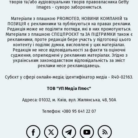
творів та/або аудіовізуальних творів правовласника Getty
Images - суворо забороняється.
Матеріали з плашкою PROMOTED, НОВИНИ КОМПАНІЙ та
ПОЗИЦІЯ є рекламними та публікуються на правах реклами.
Редакція може не поділяти погляди, які в них промотуються.
Матеріали з плашкою СПЕЦПРОЄКТ та ЗА ПІДТРИМКИ також є
рекламними, проте редакція бере участь у підготовці цього
контенту і поділяє думки, висловлені у цих матеріалах.
Редакція не несе відповідальності за факти та оціночні
судження, оприлюднені у рекламних матеріалах. Згідно з
українським законодавством відповідальність за зміст
реклами несе рекламодавець.
Cубєкт у сфері онлайн-медіа; ідентифікатор медіа - R40-02163.
ТОВ "УП Медіа Плюс"
Адреса: 01032, м. Київ, вул. Жилянська, 48, 50А
Телефон: +380 95 641 22 07