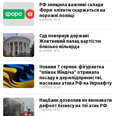
РФ знищила важливі склади
Фори: клієнти скаржаться на
порожні полиці
8 СЕРПНЯ, 10:40
Суд повернув державі
Жовтневий палац вартістю
близько мільярда
8 СЕРПНЯ, 15:15
Новини 7 серпня: фігурантка
"плівок Міндіча" отримала
посаду в держпідприємстві,
масована атака РФ на Укрнафту
7 СЕРПНЯ, 20:00
Нацбанк дозволив не визнавати
дефолт бізнесу на тлі атак РФ
7 СЕРПНЯ, 18:33