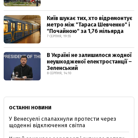
Київ шукає тих, хто відремонтує
метро між "Тараса Шевченко" і
"Почайною" за 1,76 мільярда
7 СЕРПНЯ, 19:55
В Україні не залишилося жодної
неушкодженої електростанції –
Зеленський
8 СЕРПНЯ, 14:10
ОСТАННІ НОВИНИ
У Венесуелі спалахнули протести через
щоденні відключення світла