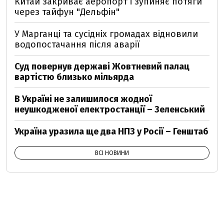
Китай закриває аеропорт і зупиняє потяги
через тайфун "Дельфін"
У Марганці та сусідніх громадах відновили
водопостачання після аварії
Суд повернув державі Жовтневий палац
вартістю близько мільярда
В Україні не залишилося жодної
неушкодженої електростанції – Зеленський
Україна уразила ще два НПЗ у Росії – Генштаб
ВСІ НОВИНИ