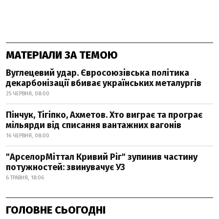
МАТЕРІАЛИ ЗА ТЕМОЮ
Вуглецевий удар. Євросоюзівська політика
декарбонізації вбиває українських металургів
25 ЧЕРВНЯ, 08:00
Пінчук, Тігіпко, Ахметов. Хто виграє та програє
мільярди від списання вантажних вагонів
16 ЧЕРВНЯ, 08:00
"АрселорМіттал Кривий Ріг" зупинив частину
потужностей: звинувачує УЗ
6 ТРАВНЯ, 18:06
ГОЛОВНЕ СЬОГОДНІ