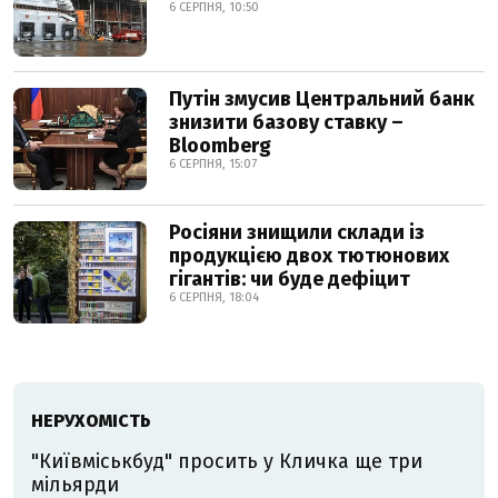
6 СЕРПНЯ, 10:50
Путін змусив Центральний банк
знизити базову ставку –
Bloomberg
6 СЕРПНЯ, 15:07
Росіяни знищили склади із
продукцією двох тютюнових
гігантів: чи буде дефіцит
6 СЕРПНЯ, 18:04
НЕРУХОМІСТЬ
"Київміськбуд" просить у Кличка ще три
мільярди