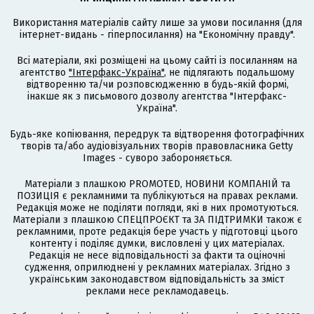
Використання матеріалів сайту лише за умови посилання (для
інтернет-видань - гіперпосилання) на "Економічну правду".
Всі матеріали, які розміщені на цьому сайті із посиланням на
агентство
"Інтерфакс-Україна"
, не підлягають подальшому
відтворенню та/чи розповсюдженню в будь-якій формі,
інакше як з письмового дозволу агентства "Інтерфакс-
Україна".
Будь-яке копіювання, передрук та відтворення фотографічних
творів та/або аудіовізуальних творів правовласника Getty
Images - суворо забороняється.
Матеріали з плашкою PROMOTED, НОВИНИ КОМПАНІЙ та
ПОЗИЦІЯ є рекламними та публікуються на правах реклами.
Редакція може не поділяти погляди, які в них промотуються.
Матеріали з плашкою СПЕЦПРОЄКТ та ЗА ПІДТРИМКИ також є
рекламними, проте редакція бере участь у підготовці цього
контенту і поділяє думки, висловлені у цих матеріалах.
Редакція не несе відповідальності за факти та оціночні
судження, оприлюднені у рекламних матеріалах. Згідно з
українським законодавством відповідальність за зміст
реклами несе рекламодавець.