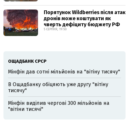
Порятунок Wildberries після атак
дронів може коштувати як
чверть дефіциту бюджету РФ
5 СЕРПНЯ, 19:50
ОЩАДБАНК СРСР
Мінфін дав сотні мільйонів на "вітіну тисячу"
В Ощадбанку обіцяють уже другу "вітіну
тисячу"
Мінфін виділив чергові 300 мільйонів на
"вітіни тисячі"