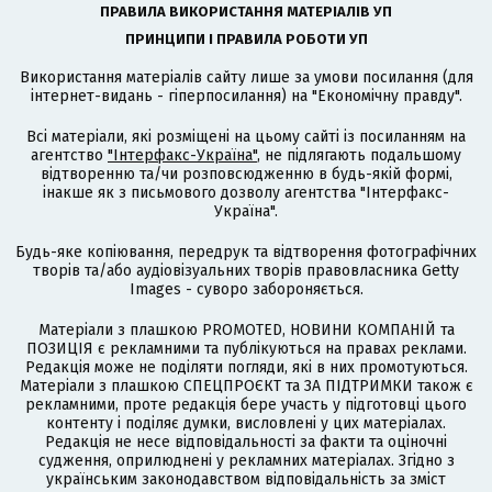
ПРАВИЛА ВИКОРИСТАННЯ МАТЕРІАЛІВ УП
ПРИНЦИПИ І ПРАВИЛА РОБОТИ УП
Використання матеріалів сайту лише за умови посилання (для
інтернет-видань - гіперпосилання) на "Економічну правду".
Всі матеріали, які розміщені на цьому сайті із посиланням на
агентство
"Інтерфакс-Україна"
, не підлягають подальшому
відтворенню та/чи розповсюдженню в будь-якій формі,
інакше як з письмового дозволу агентства "Інтерфакс-
Україна".
Будь-яке копіювання, передрук та відтворення фотографічних
творів та/або аудіовізуальних творів правовласника Getty
Images - суворо забороняється.
Матеріали з плашкою PROMOTED, НОВИНИ КОМПАНІЙ та
ПОЗИЦІЯ є рекламними та публікуються на правах реклами.
Редакція може не поділяти погляди, які в них промотуються.
Матеріали з плашкою СПЕЦПРОЄКТ та ЗА ПІДТРИМКИ також є
рекламними, проте редакція бере участь у підготовці цього
контенту і поділяє думки, висловлені у цих матеріалах.
Редакція не несе відповідальності за факти та оціночні
судження, оприлюднені у рекламних матеріалах. Згідно з
українським законодавством відповідальність за зміст