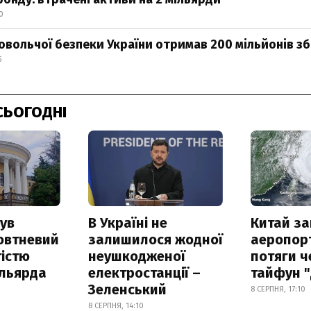
0
овольчої безпеки України отримав 200 мільйонів зб
5
СЬОГОДНІ
ув
В Україні не
Китай з
овтневий
залишилося жодної
аеропорт
істю
неушкодженої
потяги ч
ільярда
електростанції –
тайфун 
Зеленський
8 СЕРПНЯ, 17:10
8 СЕРПНЯ, 14:10