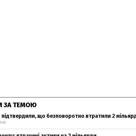
И ЗА ТЕМОЮ
 підтвердили, що безповоротно втратили 2 мільяр
1:40
онду: втрачені активи на 2 мільярди