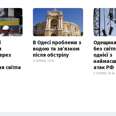
і
В Одесі проблеми з
Одещина
и
водою та звʼязком
без світл
ерез
після обстрілу
однієї з
наймасш
9 СЕРПНЯ, 11:00
я світла
атак РФ
9 СЕРПНЯ, 10:40