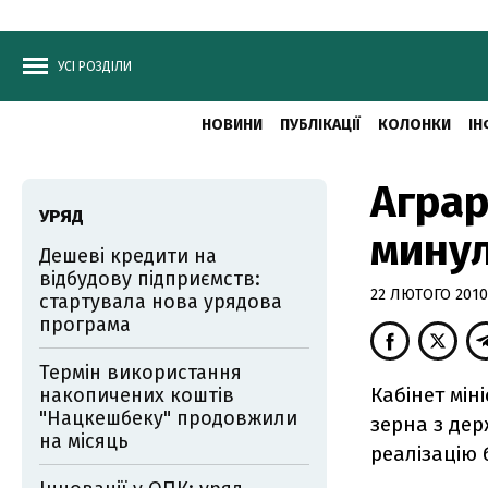
УСІ РОЗДІЛИ
НОВИНИ
ПУБЛІКАЦІЇ
КОЛОНКИ
ІН
Аграр
УРЯД
минул
Дешеві кредити на
відбудову підприємств:
22 ЛЮТОГО 2010,
стартувала нова урядова
програма
Термін використання
Кабінет мін
накопичених коштів
"Нацкешбеку" продовжили
зерна з дер
на місяць
реалізацію 