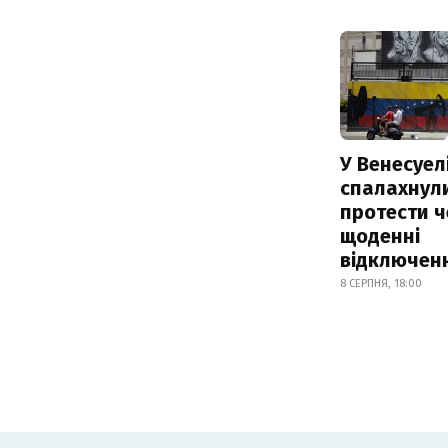
У Венесуел
спалахнул
протести ч
щоденні
відключенн
8 СЕРПНЯ, 18:00