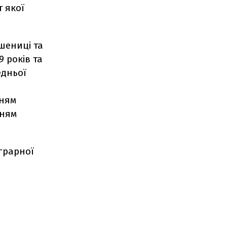
т якої
шениці та
 років та
едньої
нням
нням
аграрної