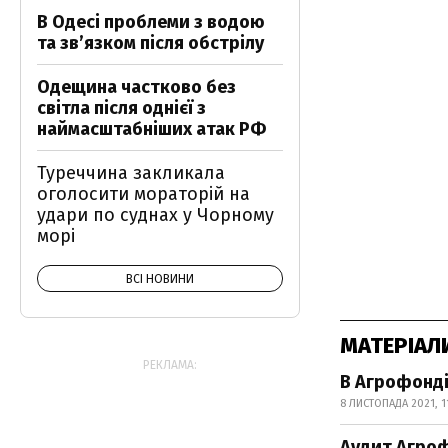
В Одесі проблеми з водою
та звʼязком після обстрілу
Одещина частково без
світла після однієї з
наймасштабніших атак РФ
Туреччина закликала
оголосити мораторій на
удари по суднах у Чорному
морі
ВСІ НОВИНИ
МАТЕРІАЛ
РЕКЛАМА:
В Агрофонді
8 ЛИСТОПАДА 2021, 1
Аудит Агроф