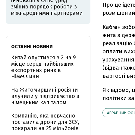
Інновації у ОПК: уряд
Про це ідет
змінив порядок роботи з
розміщений 
міжнародними партнерами
Кабмін зоб
жита з дер
реалізацію 
ОСТАННІ НОВИНИ
оплати вихо
Китай опустився з 2 на 9
урахуванням
місце серед найбільших
(відвантаж
експортних ринків
вартості ви
Німеччини
На Житомирщині росіяни
Як відомо, 
влучили у підприємство з
політики за
німецьким капіталом
АГРАРНИЙ ФО
Компанію, яка невчасно
поставила дрони для ЗСУ,
покарали на 25 мільйонів