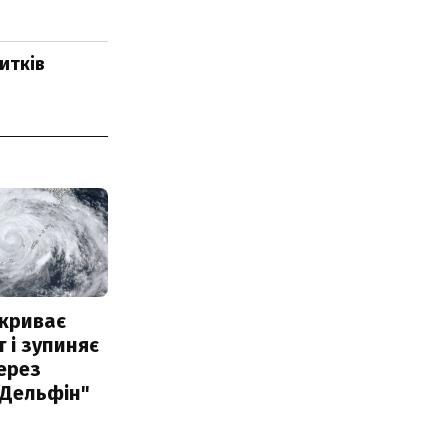
итків
акриває
 і зупиняє
ерез
"Дельфін"