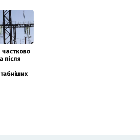
 частково
а після
табніших