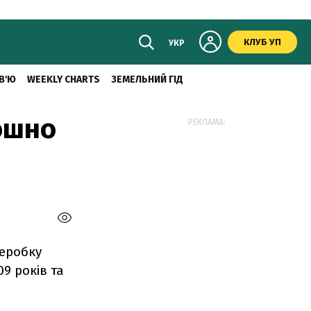
КЛУБ УП
УКР
В'Ю
WEEKLY CHARTS
ЗЕМЕЛЬНИЙ ГІД
ошно
РЕКЛАМА:
реробку
9 років та