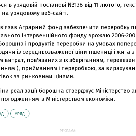
ься в урядовій постанові №138 від 11 лютого, текс
на урядовому веб-сайті.
ов'язав Аграрний фонд забезпечити переробку п
жавного інтервенційного фонду врожаю 2006-2009
борошна і продуктів переробки на умовах попер
дячи із середньозваженої ціни пшениці і жита з
 витрат, пов'язаних з їх зберіганням, перевезе
енням ), прийманням і переробкою, за вирахува
сівок за ринковими цінами.
ціни реалізації борошна стверджує Міністерство 
 погодженням із Міністерством економіки.
НД
УРЯД
РЕКЛАМА: