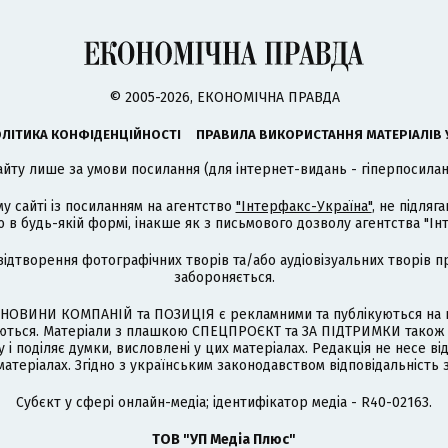
© 2005-2026, ЕКОНОМІЧНА ПРАВДА
ЛІТИКА КОНФІДЕНЦІЙНОСТІ
ПРАВИЛА ВИКОРИСТАННЯ МАТЕРІАЛІВ 
айту лише за умови посилання (для інтернет-видань - гіперпосиланн
му сайті із посиланням на агентство
"Інтерфакс-Україна"
, не підля
 будь-якій формі, інакше як з письмового дозволу агентства "Ін
відтворення фотографічних творів та/або аудіовізуальних творів п
забороняється.
НОВИНИ КОМПАНІЙ та ПОЗИЦІЯ є рекламними та публікуються на п
туються. Матеріали з плашкою СПЕЦПРОЄКТ та ЗА ПІДТРИМКИ також
 і поділяє думки, висловлені у цих матеріалах. Редакція не несе ві
атеріалах. Згідно з українським законодавством відповідальність 
Cубєкт у сфері онлайн-медіа; ідентифікатор медіа - R40-02163.
ТОВ "УП Медіа Плюс"