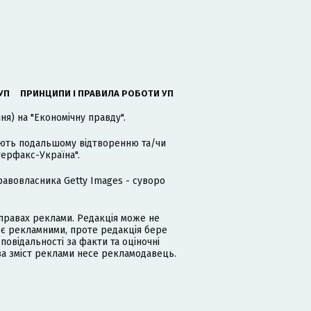
УП
ПРИНЦИПИ І ПРАВИЛА РОБОТИ УП
я) на "Економічну правду".
гають подальшому відтворенню та/чи
терфакс-Україна".
равовласника Getty Images - суворо
равах реклами. Редакція може не
 є рекламними, проте редакція бере
дповідальності за факти та оціночні
за зміст реклами несе рекламодавець.