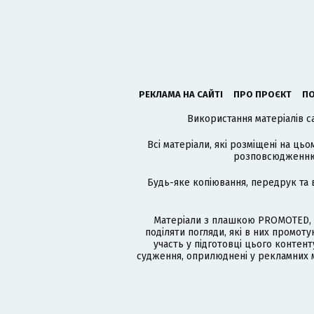
РЕКЛАМА НА САЙТІ
ПРО ПРОЄКТ
ПО
Використання матеріалів с
Всі матеріали, які розміщені на цьо
розповсюдженню в
Будь-яке копіювання, передрук та 
Матеріали з плашкою PROMOTED, 
поділяти погляди, які в них промо
участь у підготовці цього контенту
судження, оприлюднені у рекламних м