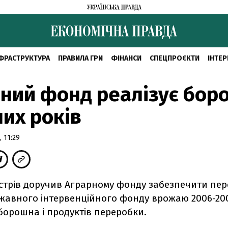
ФРАСТРУКТУРА
ПРАВИЛА ГРИ
ФІНАНСИ
СПЕЦПРОЄКТИ
ІНТЕР
ний фонд реалізує бор
их років
 11:29
істрів доручив Аграрному фонду забезпечити пе
жавного інтервенційного фонду врожаю 2006-200
борошна і продуктів переробки.