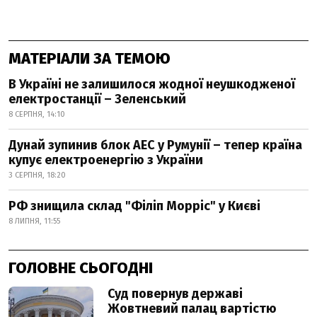
МАТЕРІАЛИ ЗА ТЕМОЮ
В Україні не залишилося жодної неушкодженої
електростанції – Зеленський
8 СЕРПНЯ, 14:10
Дунай зупинив блок АЕС у Румунії – тепер країна
купує електроенергію з України
3 СЕРПНЯ, 18:20
РФ знищила склад "Філіп Морріс" у Києві
8 ЛИПНЯ, 11:55
ГОЛОВНЕ СЬОГОДНІ
Суд повернув державі
Жовтневий палац вартістю