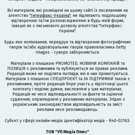
Всі матеріали, які розміщені на цьому сайті із посиланням на
агентство
"Інтерфакс-Україна"
, не підлягають подальшому
відтворенню та/чи розповсюдженню в будь-якій формі,
інакше як з письмового дозволу агентства "Інтерфакс-
Україна".
Будь-яке копіювання, передрук та відтворення фотографічних
творів та/або аудіовізуальних творів правовласника Getty
Images - суворо забороняється.
Матеріали з плашкою PROMOTED, НОВИНИ КОМПАНІЙ та
ПОЗИЦІЯ є рекламними та публікуються на правах реклами.
Редакція може не поділяти погляди, які в них промотуються.
Матеріали з плашкою СПЕЦПРОЄКТ та ЗА ПІДТРИМКИ також є
рекламними, проте редакція бере участь у підготовці цього
контенту і поділяє думки, висловлені у цих матеріалах.
Редакція не несе відповідальності за факти та оціночні
судження, оприлюднені у рекламних матеріалах. Згідно з
українським законодавством відповідальність за зміст
реклами несе рекламодавець.
Cубєкт у сфері онлайн-медіа; ідентифікатор медіа - R40-02163.
ТОВ "УП Медіа Плюс"