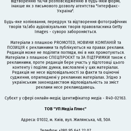
відтворенню та/чи розповсюдженню в будь-якій формі,
інакше як з письмового дозволу агентства "Інтерфакс-
Україна".
Будь-яке копіювання, передрук та відтворення фотографічних
творів та/або аудіовізуальних творів правовласника Getty
Images - суворо забороняється.
Матеріали з плашкою PROMOTED, НОВИНИ КОМПАНІЙ та
ПОЗИЦІЯ є рекламними та публікуються на правах реклами.
Редакція може не поділяти погляди, які в них промотуються.
Матеріали з плашкою СПЕЦПРОЄКТ та ЗА ПІДТРИМКИ також є
рекламними, проте редакція бере участь у підготовці цього
контенту і поділяє думки, висловлені у цих матеріалах.
Редакція не несе відповідальності за факти та оціночні
судження, оприлюднені у рекламних матеріалах. Згідно з
українським законодавством відповідальність за зміст
реклами несе рекламодавець.
Cубєкт у сфері онлайн-медіа; ідентифікатор медіа - R40-02163.
ТОВ "УП Медіа Плюс"
Адреса: 01032, м. Київ, вул. Жилянська, 48, 50А
Телефон: +380 95 641 22 07