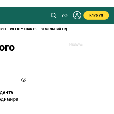
КЛУБ УП
УКР
В'Ю
WEEKLY CHARTS
ЗЕМЕЛЬНИЙ ГІД
ого
РЕКЛАМА:
идента
лодимира