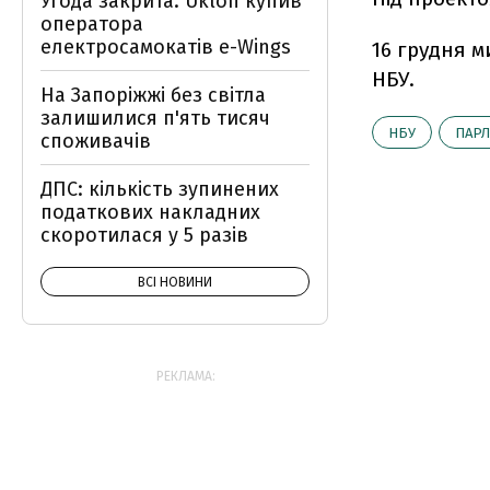
Угода закрита: Uklon купив
оператора
електросамокатів e-Wings
16 грудня м
НБУ.
На Запоріжжі без світла
залишилися п'ять тисяч
НБУ
ПАРЛ
споживачів
ДПС: кількість зупинених
податкових накладних
скоротилася у 5 разів
ВСІ НОВИНИ
РЕКЛАМА: