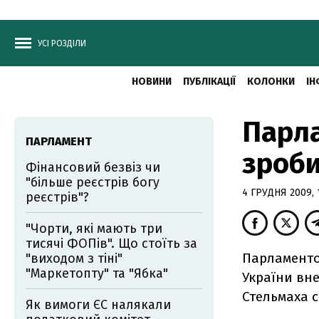
УСІ РОЗДІЛИ
НОВИНИ
ПУБЛІКАЦІЇ
КОЛОНКИ
ІН
Парла
ПАРЛАМЕНТ
зроби
Фінансовий безвіз чи
"більше реєстрів богу
4 ГРУДНЯ 2009, 
реєстрів"?
"Чорти, які мають три
тисячі ФОПів". Що стоїть за
Парламентов
"виходом з тіні"
"Маркетопту" та "Ябка"
України вн
Стельмаха 
Як вимоги ЄС налякали