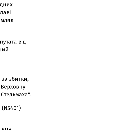
одних
лаві
омляє
путата від
рший
 за збитки,
у Верховну
Стельмаха".
 (N5401)
 КПУ.