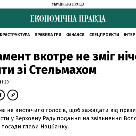
ФРАСТРУКТУРА
ПРАВИЛА ГРИ
ФІНАНСИ
СПЕЦПРОЄКТИ
ІНТЕР
мент вкотре не зміг ніч
ти зі Стельмахом
11:20
і не вистачило голосів, щоб зажадати від през
ести у Верховну Раду подання на звільнення Во
с посади глави Нацбанку.