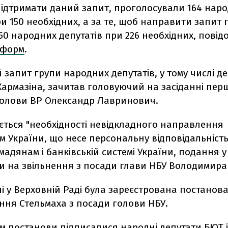
 підтримати даний запит, проголосували 164 нар
и 150 необхідних, а за те, щоб направити запит г
50 народних депутатів при 226 необхідних, повід
нформ
.
 запит групи народних депутатів, у тому числі де
Кармазіна, зачитав головуючий на засіданні пе
Голови ВР Олександр Лавринович.
ється "необхідності невідкладного направлення
 України, що несе персональну відповідальність
мадянам і банківській системі України, подання 
и на звільнення з посади глави НБУ Володимира 
 у Верховній Раді була зареєстрована постанова
ння Стельмаха з посади голови НБУ.
м постанови підписалися народні депутати БЮТ і