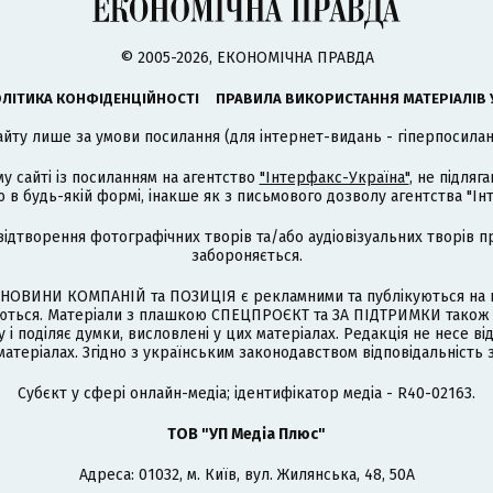
© 2005-2026, ЕКОНОМІЧНА ПРАВДА
ЛІТИКА КОНФІДЕНЦІЙНОСТІ
ПРАВИЛА ВИКОРИСТАННЯ МАТЕРІАЛІВ 
айту лише за умови посилання (для інтернет-видань - гіперпосиланн
му сайті із посиланням на агентство
"Інтерфакс-Україна"
, не підля
 будь-якій формі, інакше як з письмового дозволу агентства "Ін
відтворення фотографічних творів та/або аудіовізуальних творів п
забороняється.
НОВИНИ КОМПАНІЙ та ПОЗИЦІЯ є рекламними та публікуються на п
туються. Матеріали з плашкою СПЕЦПРОЄКТ та ЗА ПІДТРИМКИ також
 і поділяє думки, висловлені у цих матеріалах. Редакція не несе ві
атеріалах. Згідно з українським законодавством відповідальність 
Cубєкт у сфері онлайн-медіа; ідентифікатор медіа - R40-02163.
ТОВ "УП Медіа Плюс"
Адреса: 01032, м. Київ, вул. Жилянська, 48, 50А