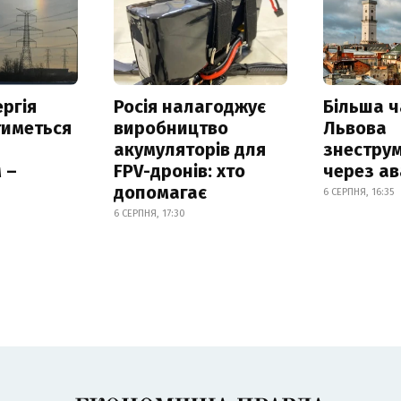
ргія
Росія налагоджує
Більша 
тиметься
виробництво
Львова
акумуляторів для
знестру
 –
FPV-дронів: хто
через ав
допомагає
6 СЕРПНЯ, 16:35
6 СЕРПНЯ, 17:30