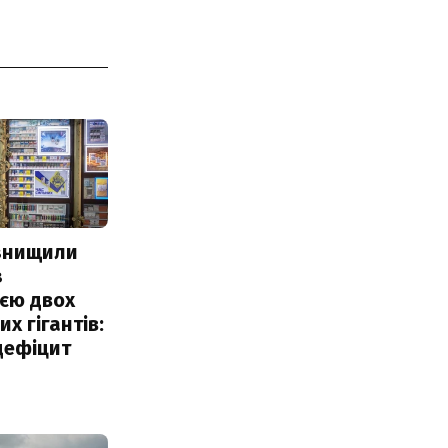
 знищили
з
єю двох
х гігантів:
дефіцит