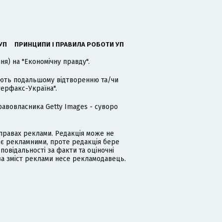
УП
ПРИНЦИПИ І ПРАВИЛА РОБОТИ УП
я) на "Економічну правду".
гають подальшому відтворенню та/чи
терфакс-Україна".
равовласника Getty Images - суворо
равах реклами. Редакція може не
 є рекламними, проте редакція бере
дповідальності за факти та оціночні
за зміст реклами несе рекламодавець.