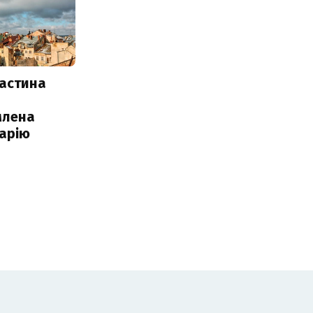
частина
млена
арію