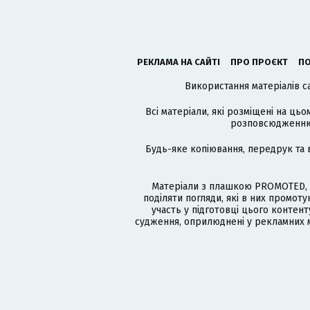
РЕКЛАМА НА САЙТІ
ПРО ПРОЄКТ
ПО
Використання матеріалів с
Всі матеріали, які розміщені на цьо
розповсюдженню в
Будь-яке копіювання, передрук та 
Матеріали з плашкою PROMOTED, 
поділяти погляди, які в них промо
участь у підготовці цього контенту
судження, оприлюднені у рекламних м