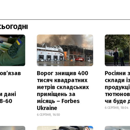
СЬОГОДНІ
овʼязав
Ворог знищив 400
Росіяни
тисяч квадратних
склади і
метрів складських
продукці
и дані
приміщень за
тютюнови
18-60
місяць – Forbes
чи буде 
Ukraine
6 СЕРПНЯ, 18:04
6 СЕРПНЯ, 16:50