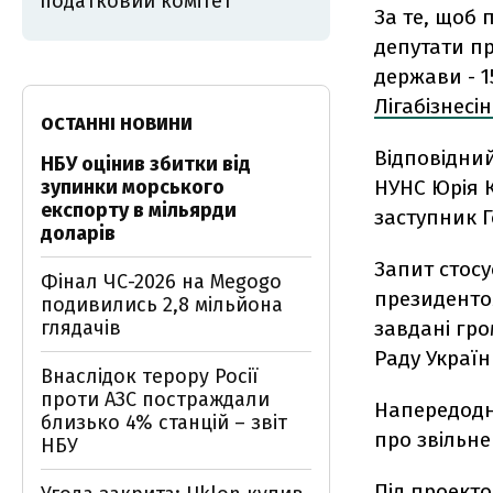
податковий комітет
За те, щоб
депутати пр
держави - 1
Лігабізнесі
ОСТАННІ НОВИНИ
Відповідний
НБУ оцінив збитки від
зупинки морського
НУНС Юрія 
експорту в мільярди
заступник 
доларів
Запит стосу
Фінал ЧС-2026 на Megogo
президентом
подивились 2,8 мільйона
глядачів
завдані гро
Раду Україн
Внаслідок терору Росії
проти АЗС постраждали
Напередодні
близько 4% станцій – звіт
про звільне
НБУ
Під проекто