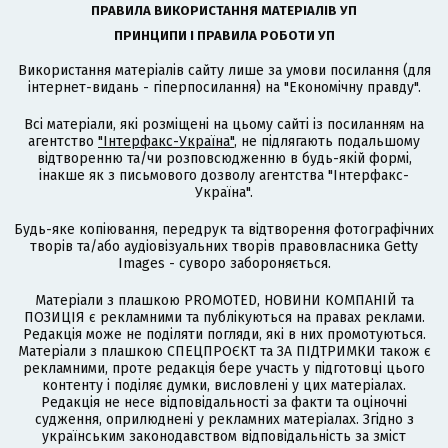
ПРАВИЛА ВИКОРИСТАННЯ МАТЕРІАЛІВ УП
ПРИНЦИПИ І ПРАВИЛА РОБОТИ УП
Використання матеріалів сайту лише за умови посилання (для
інтернет-видань - гіперпосилання) на "Економічну правду".
Всі матеріали, які розміщені на цьому сайті із посиланням на
агентство
"Інтерфакс-Україна"
, не підлягають подальшому
відтворенню та/чи розповсюдженню в будь-якій формі,
інакше як з письмового дозволу агентства "Інтерфакс-
Україна".
Будь-яке копіювання, передрук та відтворення фотографічних
творів та/або аудіовізуальних творів правовласника Getty
Images - суворо забороняється.
Матеріали з плашкою PROMOTED, НОВИНИ КОМПАНІЙ та
ПОЗИЦІЯ є рекламними та публікуються на правах реклами.
Редакція може не поділяти погляди, які в них промотуються.
Матеріали з плашкою СПЕЦПРОЄКТ та ЗА ПІДТРИМКИ також є
рекламними, проте редакція бере участь у підготовці цього
контенту і поділяє думки, висловлені у цих матеріалах.
Редакція не несе відповідальності за факти та оціночні
судження, оприлюднені у рекламних матеріалах. Згідно з
українським законодавством відповідальність за зміст