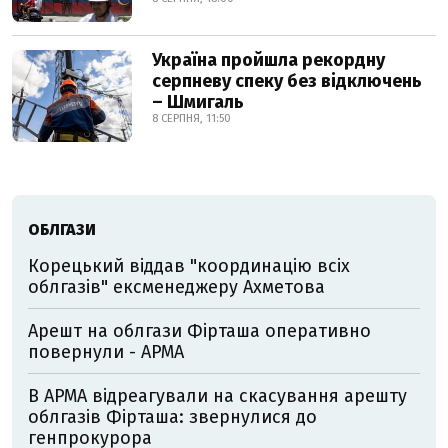
Україна пройшла рекордну
серпневу спеку без відключень
– Шмигаль
8 СЕРПНЯ, 11:50
ОБЛГАЗИ
Корецький віддав "координацію всіх
облгазів" ексменеджеру Ахметова
Арешт на облгази Фірташа оперативно
повернули - АРМА
В АРМА відреагували на скасування арешту
облгазів Фірташа: звернулися до
генпрокурора