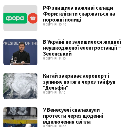
РФ знищила важливі склади
Фори: клієнти скаржаться на
порожні полиці
8 СЕРПНЯ, 10:40
В Україні не залишилося жодної
неушкодженої електростанції –
Зеленський
8 СЕРПНЯ, 14:10
Китай закриває аеропорт і
зупиняє потяги через тайфун
"Дельфін"
8 СЕРПНЯ, 17:10
У Венесуелі спалахнули
протести через щоденні
відключення світла
8 СЕРПНЯ, 18:00