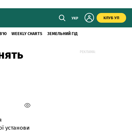
КЛУБ УП
УКР
В'Ю
WEEKLY CHARTS
ЗЕМЕЛЬНИЙ ГІД
ьнять
РЕКЛАМА:
я
ї установи