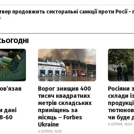
твер продовжить секторальні санкції проти Росії -
6
СЬОГОДНІ
овʼязав
Ворог знищив 400
Росіяни
тисяч квадратних
склади і
метрів складських
продукці
и дані
приміщень за
тютюнови
18-60
місяць – Forbes
чи буде 
Ukraine
6 СЕРПНЯ, 18:04
6 СЕРПНЯ, 16:50