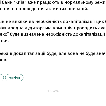
і банк "Київ" вже працюють в нормальному режим
ження на проведення активних операцій.
ін не виключив необхідність докапіталізації цих 
міжнародна аудиторська компанія проводить ауди
якої буде визначена необхідність докапіталізації
ави.
еба в докапіталізації буде, але вона не буде знач
ров.
К
МІНФІН
РЕКЛАМА: