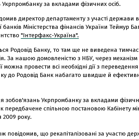
 Укрпромбанку за вкладами фізичних осіб.
домив директор департаменту з участі держави в
ії банків Міністерства фінансів України Теймур Ба
ентство
"Інтерфакс-Україна".
ься Родовід Банку, то там ще не виведена тимча
ія. За нашою домовленістю з НБУ, через механізм
ії можна провести всі необхідні дії з переведення
ку до Родовід Банк набагато швидше й ефективні
я зобов'язань Укрпромбанку за вкладами фізични
к передбачене спільною постановою Кабінету міні
я 2009 року.
ож повідомив, що рекапіталізовані за участю де