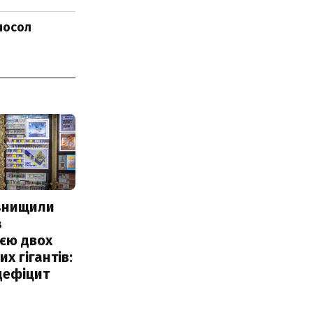
 посол
 знищили
з
єю двох
х гігантів:
дефіцит