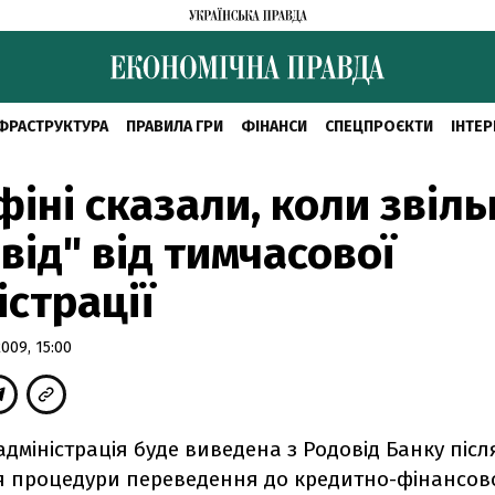
ФРАСТРУКТУРА
ПРАВИЛА ГРИ
ФІНАНСИ
СПЕЦПРОЄКТИ
ІНТЕР
фіні сказали, коли звіл
від" від тимчасової
істрації
009, 15:00
дміністрація буде виведена з Родовід Банку післ
 процедури переведення до кредитно-фінансово