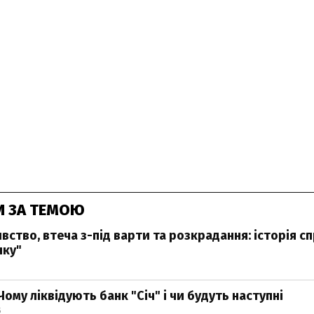
И ЗА ТЕМОЮ
вство, втеча з-під варти та розкрадання: історія с
нку"
Чому ліквідують банк "Січ" і чи будуть наступні
5