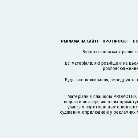
РЕКЛАМА НА САЙТІ
ПРО ПРОЄКТ
ПО
Використання матеріалів с
Всі матеріали, які розміщені на цьо
розповсюдженню в
Будь-яке копіювання, передрук та 
Матеріали з плашкою PROMOTED, 
поділяти погляди, які в них промо
участь у підготовці цього контенту
судження, оприлюднені у рекламних м