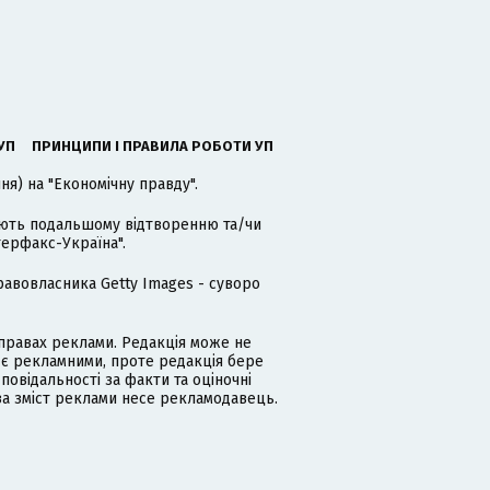
УП
ПРИНЦИПИ І ПРАВИЛА РОБОТИ УП
я) на "Економічну правду".
гають подальшому відтворенню та/чи
терфакс-Україна".
равовласника Getty Images - суворо
равах реклами. Редакція може не
 є рекламними, проте редакція бере
дповідальності за факти та оціночні
за зміст реклами несе рекламодавець.