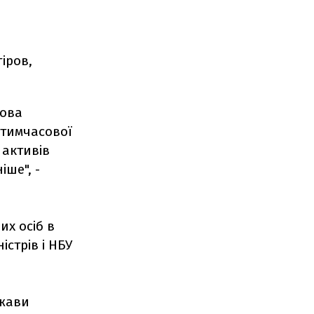
гіров,
сова
 тимчасової
 активів
ше", -
х осіб в
стрів і НБУ
ржави