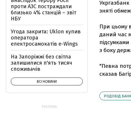
Внаслідок терору Росії
Укргазбанк 
проти АЗС постраждали
зняті обме
близько 4% станцій – звіт
НБУ
При цьому в
Угода закрита: Uklon купив
даний час 
оператора
підсумками 
електросамокатів e-Wings
з боку держ
На Запоріжжі без світла
залишилися п'ять тисяч
"Певна потр
споживачів
сказав Багі
ВСІ НОВИНИ
РОДОВІД БАН
РЕКЛАМА: