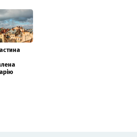
частина
млена
арію