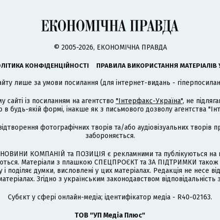
© 2005-2026, ЕКОНОМІЧНА ПРАВДА
ЛІТИКА КОНФІДЕНЦІЙНОСТІ
ПРАВИЛА ВИКОРИСТАННЯ МАТЕРІАЛІВ 
айту лише за умови посилання (для інтернет-видань - гіперпосиланн
му сайті із посиланням на агентство
"Інтерфакс-Україна"
, не підля
 будь-якій формі, інакше як з письмового дозволу агентства "Ін
відтворення фотографічних творів та/або аудіовізуальних творів п
забороняється.
НОВИНИ КОМПАНІЙ та ПОЗИЦІЯ є рекламними та публікуються на п
туються. Матеріали з плашкою СПЕЦПРОЄКТ та ЗА ПІДТРИМКИ також
 і поділяє думки, висловлені у цих матеріалах. Редакція не несе ві
атеріалах. Згідно з українським законодавством відповідальність 
Cубєкт у сфері онлайн-медіа; ідентифікатор медіа - R40-02163.
ТОВ "УП Медіа Плюс"