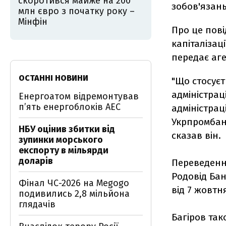
скоротився майже на 200
зобов'язань
млн євро з початку року –
Мінфін
Про це пові
капіталізац
передає аг
ОСТАННІ НОВИНИ
"Що стосуєт
адміністрац
Енергоатом відремонтував
п’ять енергоблоків АЕС
адміністрац
Укрпромбан
НБУ оцінив збитки від
сказав він.
зупинки морського
експорту в мільярди
доларів
Переведенн
Родовід Бан
Фінал ЧС-2026 на Megogo
від 7 жовтн
подивились 2,8 мільйона
глядачів
Багіров так