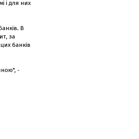
і і для них
банків. В
т, за
 цих банків
ною", -