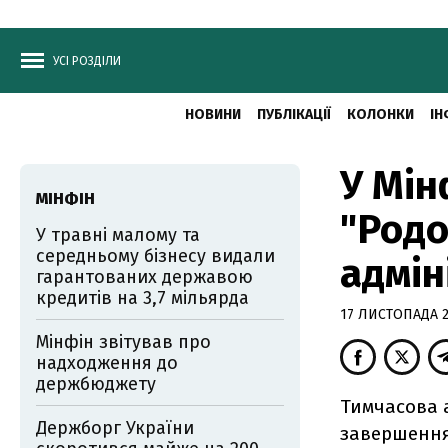
УСІ РОЗДІЛИ
НОВИНИ
ПУБЛІКАЦІЇ
КОЛОНКИ
ІН
У Мін
МІНФІН
"Родо
У травні малому та
середньому бізнесу видали
адмін
гарантованих державою
кредитів на 3,7 мільярда
17 ЛИСТОПАДА 2
Мінфін звітував про
надходження до
держбюджету
Тимчасова а
Держборг України
завершення