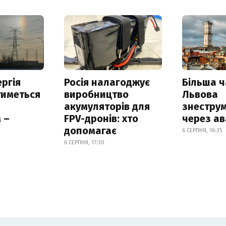
ргія
Росія налагоджує
Більша 
тиметься
виробництво
Львова
акумуляторів для
знестру
 –
FPV-дронів: хто
через ав
допомагає
6 СЕРПНЯ, 16:35
6 СЕРПНЯ, 17:30