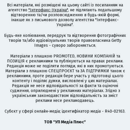
Всі матеріали, які розміщені на цьому сайті із посиланням на
агентство
"Інтерфакс-Україна"
, не підлягають подальшому
відтворенню та/чи розповсюдженню в будь-якій формі,
інакше як з письмового дозволу агентства "Інтерфакс-
Україна".
Будь-яке копіювання, передрук та відтворення фотографічних
творів та/або аудіовізуальних творів правовласника Getty
Images - суворо забороняється.
Матеріали з плашкою PROMOTED, НОВИНИ КОМПАНІЙ та
ПОЗИЦІЯ є рекламними та публікуються на правах реклами.
Редакція може не поділяти погляди, які в них промотуються.
Матеріали з плашкою СПЕЦПРОЄКТ та ЗА ПІДТРИМКИ також є
рекламними, проте редакція бере участь у підготовці цього
контенту і поділяє думки, висловлені у цих матеріалах.
Редакція не несе відповідальності за факти та оціночні
судження, оприлюднені у рекламних матеріалах. Згідно з
українським законодавством відповідальність за зміст
реклами несе рекламодавець.
Cубєкт у сфері онлайн-медіа; ідентифікатор медіа - R40-02163.
ТОВ "УП Медіа Плюс"