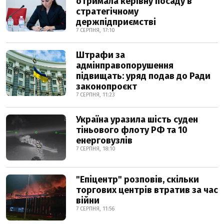
отримала керівну посаду в
стратегічному
держпідприємстві
7 СЕРПНЯ, 17:10
Штрафи за
адмінправопорушення
підвищать: уряд подав до Ради
законопроєкт
7 СЕРПНЯ, 11:23
Україна уразила шість суден
тіньового флоту РФ та 10
енерговузлів
7 СЕРПНЯ, 18:10
"Епіцентр" розповів, скільки
торгових центрів втратив за час
війни
7 СЕРПНЯ, 11:56