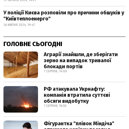
13 ЧЕРВНЯ 2024, 14:01
У поліції Києва розповіли про причини обшуків у
"Київтеплоенерго"
26 КВІТНЯ 2024, 19:47
ГОЛОВНЕ СЬОГОДНІ
Аграрії знайшли, де зберігати
зерно на випадок тривалої
блокади портів
7 СЕРПНЯ, 14:00
РФ атакувала Укрнафту:
компанія втратила суттєві
обсяги видобутку
7 СЕРПНЯ, 16:50
Фігурантка "плівок Міндіча"