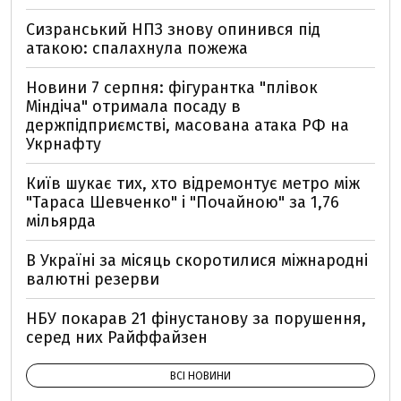
Сизранський НПЗ знову опинився під
атакою: спалахнула пожежа
Новини 7 серпня: фігурантка "плівок
Міндіча" отримала посаду в
держпідприємстві, масована атака РФ на
Укрнафту
Київ шукає тих, хто відремонтує метро між
"Тараса Шевченко" і "Почайною" за 1,76
мільярда
В Україні за місяць скоротилися міжнародні
валютні резерви
НБУ покарав 21 фінустанову за порушення,
серед них Райффайзен
ВСІ НОВИНИ