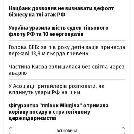
Нацбанк дозволив не визнавати дефолт
бізнесу на тлі атак РФ
Україна уразила шість суден тіньового
флоту РФ та 10 енерговузлів
Голова БЕБ: за пів року детінізація принесла
державі 13,8 мільярда гривень
Частина Києва залишилася без світла через
аварію
У Асоціації ритейлерів розповіли, як
вплинуть удари РФ на ціни
Фігурантка "плівок Міндіча" отримала
керівну посаду в стратегічному
держпідприємстві
ВСІ НОВИНИ