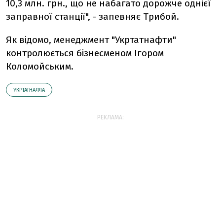
10,3 млн. грн., що не набагато дорожче однієї
заправної станції", - запевняє Трибой.
Як відомо, менеджмент "Укртатнафти"
контролюється бізнесменом Ігором
Коломойським.
УКРТАТНАФТА
РЕКЛАМА: