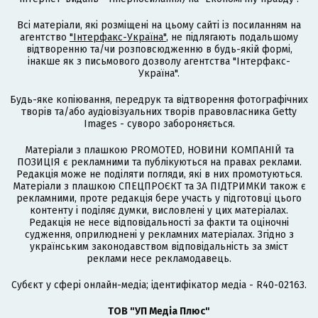
Всі матеріали, які розміщені на цьому сайті із посиланням на
агентство
"Інтерфакс-Україна"
, не підлягають подальшому
відтворенню та/чи розповсюдженню в будь-якій формі,
інакше як з письмового дозволу агентства "Інтерфакс-
Україна".
Будь-яке копіювання, передрук та відтворення фотографічних
творів та/або аудіовізуальних творів правовласника Getty
Images - суворо забороняється.
Матеріали з плашкою PROMOTED, НОВИНИ КОМПАНІЙ та
ПОЗИЦІЯ є рекламними та публікуються на правах реклами.
Редакція може не поділяти погляди, які в них промотуються.
Матеріали з плашкою СПЕЦПРОЄКТ та ЗА ПІДТРИМКИ також є
рекламними, проте редакція бере участь у підготовці цього
контенту і поділяє думки, висловлені у цих матеріалах.
Редакція не несе відповідальності за факти та оціночні
судження, оприлюднені у рекламних матеріалах. Згідно з
українським законодавством відповідальність за зміст
реклами несе рекламодавець.
Cубєкт у сфері онлайн-медіа; ідентифікатор медіа - R40-02163.
ТОВ "УП Медіа Плюс"