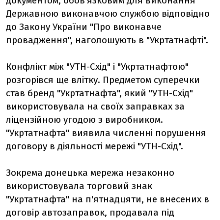
документом, обов'язковим для виконання
Державною виконавчою службою відповідно
до Закону України "Про виконавче
провадження", наголошують в "Укртатнафті".
Конфлікт між "УТН-Схід" і "Укртатнафтою"
розгорівся ще влітку. Предметом суперечки
став бренд "Укртатнафта", який "УТН-Схід"
використовувала на своїх заправках за
ліцензійною угодою з виробником.
"Укртатнафта" виявила численні порушення
договору в діяльності мережі "УТН-Схід".
Зокрема донецька мережа незаконно
використовувала торговий знак
"Укртатнафта" на п'ятнадцяти, не внесених в
договір автозаправок, продавала під