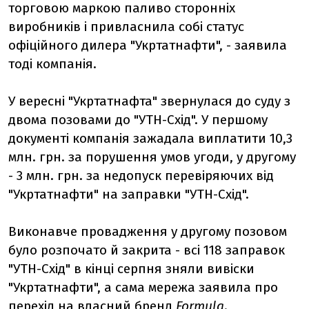
торговою маркою паливо сторонніх
виробників і привласнила собі статус
офіційного дилера "Укртатнафти", - заявила
тоді компанія.
У вересні "Укртатнафта" звернулася до суду з
двома позовами до "УТН-Схід". У першому
документі компанія зажадала виплатити 10,3
млн. грн. за порушення умов угоди, у другому
- 3 млн. грн. за недопуск перевіряючих від
"Укртатнафти" на заправки "УТН-Схід".
Виконавче провадження у другому позовом
було розпочато й закрита - всі 118 заправок
"УТН-Схід" в кінці серпня зняли вивіски
"Укртатнафти", а сама мережа заявила про
перехід на власний бренд
Formulа
.