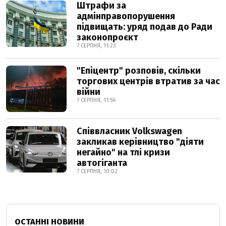
Штрафи за
адмінправопорушення
підвищать: уряд подав до Ради
законопроєкт
7 СЕРПНЯ, 11:23
"Епіцентр" розповів, скільки
торгових центрів втратив за час
війни
7 СЕРПНЯ, 11:56
Співвласник Volkswagen
закликав керівництво "діяти
негайно" на тлі кризи
автогіганта
7 СЕРПНЯ, 10:02
ОСТАННІ НОВИНИ