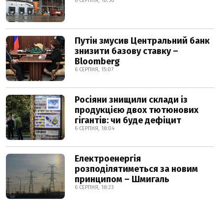
6 СЕРПНЯ, 10:50
Путін змусив Центральний банк
знизити базову ставку –
Bloomberg
6 СЕРПНЯ, 15:07
Росіяни знищили склади із
продукцією двох тютюнових
гігантів: чи буде дефіцит
6 СЕРПНЯ, 18:04
Електроенергія
розподілятиметься за новим
принципом – Шмигаль
6 СЕРПНЯ, 18:23