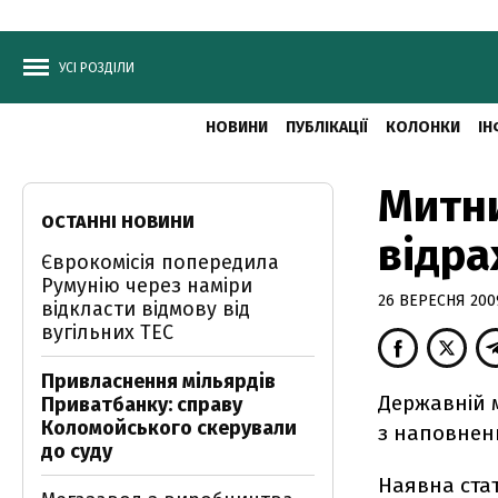
УСІ РОЗДІЛИ
НОВИНИ
ПУБЛІКАЦІЇ
КОЛОНКИ
ІН
Митни
ОСТАННІ НОВИНИ
відра
Єврокомісія попередила
Румунію через наміри
26 ВЕРЕСНЯ 2009
відкласти відмову від
вугільних ТЕС
Привласнення мільярдів
Державній 
Приватбанку: справу
Коломойського скерували
з наповнен
до суду
Наявна ста