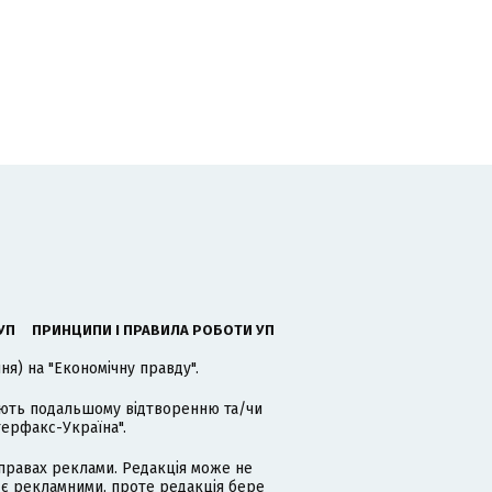
УП
ПРИНЦИПИ І ПРАВИЛА РОБОТИ УП
я) на "Економічну правду".
гають подальшому відтворенню та/чи
терфакс-Україна".
равах реклами. Редакція може не
 є рекламними, проте редакція бере