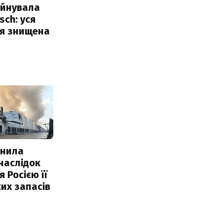
уйнувала
sch: уся
ія знищена
інила
наслідок
 Росією її
их запасів