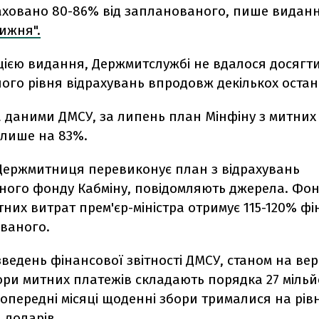
аховано 80-86% від запланованого, пише видан
ижня".
цією видання, Держмитслужбі не вдалося досягт
го рівня відрахувань впродовж декількох останн
 даними ДМСУ, за липень план Мінфіну з митних 
лише на 83%.
Держмитниця перевиконує план з відрахувань
ьного фонду Кабміну, повідомляють джерела. Фо
них витрат прем'єр-міністра отримує 115-120% ф
ованого.
ведень фінансової звітності ДМСУ, станом на ве
ори митних платежів складають порядка 27 мільй
попередні місяці щоденні збори трималися на рівн
в доларів.