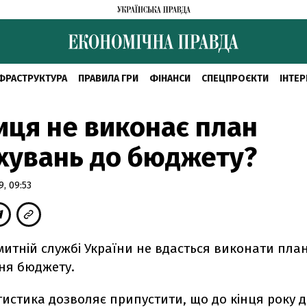
ФРАСТРУКТУРА
ПРАВИЛА ГРИ
ФІНАНСИ
СПЕЦПРОЄКТИ
ІНТЕР
ця не виконає план
хувань до бюджету?
, 09:53
митній службі України не вдасться виконати пла
ня бюджету.
тистика дозволяє припустити, що до кінця року 