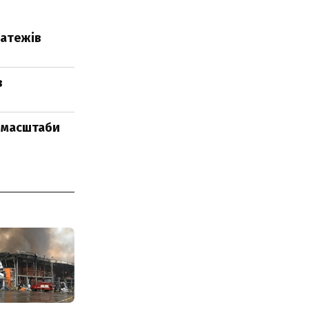
латежів
в
о масштаби