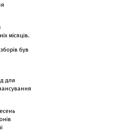
ня
и
іх місяців.
зборів був
нд для
інансування
ресень
онів
і