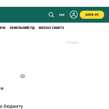
КЛУБ УП
УКР
В'Ю
ЗЕМЕЛЬНИЙ ГІД
WEEKLY CHARTS
РЕКЛАМА:
ни
до бюджету