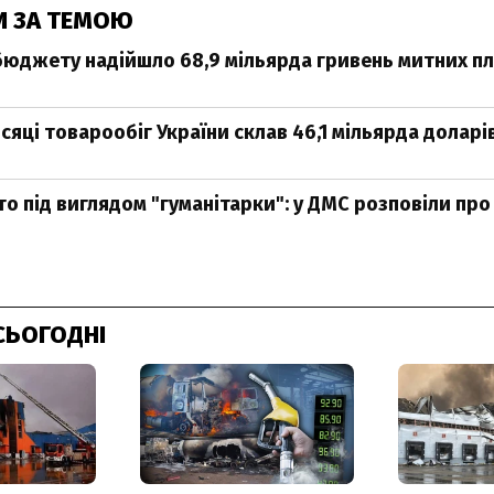
И ЗА ТЕМОЮ
 бюджету надійшло 68,9 мільярда гривень митних п
сяці товарообіг України склав 46,1 мільярда доларі
то під виглядом "гуманітарки": у ДМС розповіли пр
СЬОГОДНІ