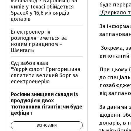
Мегазавод з виробництва
буде перер
чипів у Техасі обійдеться
"Дзеркало т
SpaceX у 16,8 мільярдів
доларів
За інформа
Електроенергія
заплановано
розподілятиметься за
новим принципом –
Зокрема, за
Шмигаль
виконаний 
Суд забов’язав
"Укррічфлот" Григоришина
При цьому 
сплатити великий борг за
до спеціал
електроенерію
позабюджет
від заплан
Росіяни знищили склади із
продукцією двох
тютюнових гігантів: чи буде
За даними з
дефіцит
щоденні зб
доларів, в 
ВСІ НОВИНИ
16 мільйоні