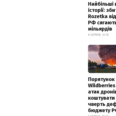
Найбільші 
історії: зб
Rozetka від
РФ сягают
мільярдів
6 СЕРПНЯ, 12:10
Порятунок
Wildberries
атак дроні
коштувати
чверть деф
бюджету 