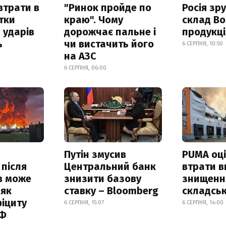
втрати в
"Ринок пройде по
Росія зр
итки
краю". Чому
склад Bo
 ударів
дорожчає пальне і
продукц
ь
чи вистачить його
6 СЕРПНЯ, 10:50
на АЗС
6 СЕРПНЯ, 06:00
Путін змусив
PUMA оц
 після
Центральний банк
втрати в
в може
знизити базову
знищення
 як
ставку – Bloomberg
складськ
іциту
6 СЕРПНЯ, 15:07
6 СЕРПНЯ, 14:00
РФ