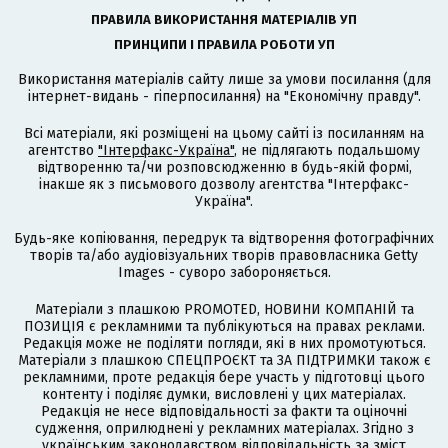
ПРАВИЛА ВИКОРИСТАННЯ МАТЕРІАЛІВ УП
ПРИНЦИПИ І ПРАВИЛА РОБОТИ УП
Використання матеріалів сайту лише за умови посилання (для
інтернет-видань - гіперпосилання) на "Економічну правду".
Всі матеріали, які розміщені на цьому сайті із посиланням на
агентство
"Інтерфакс-Україна"
, не підлягають подальшому
відтворенню та/чи розповсюдженню в будь-якій формі,
інакше як з письмового дозволу агентства "Інтерфакс-
Україна".
Будь-яке копіювання, передрук та відтворення фотографічних
творів та/або аудіовізуальних творів правовласника Getty
Images - суворо забороняється.
Матеріали з плашкою PROMOTED, НОВИНИ КОМПАНІЙ та
ПОЗИЦІЯ є рекламними та публікуються на правах реклами.
Редакція може не поділяти погляди, які в них промотуються.
Матеріали з плашкою СПЕЦПРОЄКТ та ЗА ПІДТРИМКИ також є
рекламними, проте редакція бере участь у підготовці цього
контенту і поділяє думки, висловлені у цих матеріалах.
Редакція не несе відповідальності за факти та оціночні
судження, оприлюднені у рекламних матеріалах. Згідно з
українським законодавством відповідальність за зміст