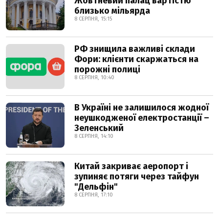
Жовтневий палац вартістю
близько мільярда
8 СЕРПНЯ, 15:15
РФ знищила важливі склади
Фори: клієнти скаржаться на
порожні полиці
8 СЕРПНЯ, 10:40
В Україні не залишилося жодної
неушкодженої електростанції –
Зеленський
8 СЕРПНЯ, 14:10
Китай закриває аеропорт і
зупиняє потяги через тайфун
"Дельфін"
8 СЕРПНЯ, 17:10