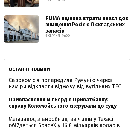
PUMA оцінила втрати внаслідок
знищення Росією її складських
запасів
6 СЕРПНЯ, 14:00
ОСТАННІ НОВИНИ
Єврокомісія попередила Румунію через
наміри відкласти відмову від вугільних ТЕС
Привласнення мільярдів Приватбанку:
справу Коломойського скерували до суду
Мегазавод з виробництва чипів у Техасі
обійдеться SpaceX у 16,8 мільярдів доларів