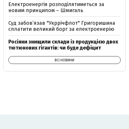
Електроенергія розподілятиметься за
новим принципом – Шмигаль
Суд забов’язав "Укррічфлот" Григоришина
сплатити великий борг за електроенерію
Росіяни знищили склади із продукцією двох
тютюнових гігантів: чи буде дефіцит
ВСІ НОВИНИ