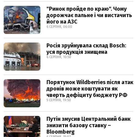
"Ринок пройде по краю". Чому
дорожчає пальне і чи вистачить
його на АЗС
6 СЕРПНЯ, 06:00
Росія зруйнувала склад Bosch:
уся продукція знищена
6 СЕРПНЯ, 10:50
Порятунок Wildberries після атак
дронів може коштувати як
чверть дефіциту бюджету РФ
5 СЕРПНЯ, 19:50
Путін змусив Центральний банк
знизити базову ставку –
Bloomberg
6 СЕРПНЯ, 15:07