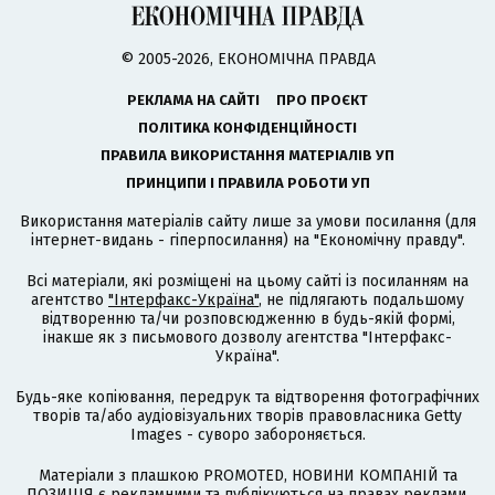
© 2005-2026, ЕКОНОМІЧНА ПРАВДА
РЕКЛАМА НА САЙТІ
ПРО ПРОЄКТ
ПОЛІТИКА КОНФІДЕНЦІЙНОСТІ
ПРАВИЛА ВИКОРИСТАННЯ МАТЕРІАЛІВ УП
ПРИНЦИПИ І ПРАВИЛА РОБОТИ УП
Використання матеріалів сайту лише за умови посилання (для
інтернет-видань - гіперпосилання) на "Економічну правду".
Всі матеріали, які розміщені на цьому сайті із посиланням на
агентство
"Інтерфакс-Україна"
, не підлягають подальшому
відтворенню та/чи розповсюдженню в будь-якій формі,
інакше як з письмового дозволу агентства "Інтерфакс-
Україна".
Будь-яке копіювання, передрук та відтворення фотографічних
творів та/або аудіовізуальних творів правовласника Getty
Images - суворо забороняється.
Матеріали з плашкою PROMOTED, НОВИНИ КОМПАНІЙ та
ПОЗИЦІЯ є рекламними та публікуються на правах реклами.