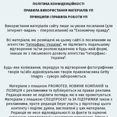
ПОЛІТИКА КОНФІДЕНЦІЙНОСТІ
ПРАВИЛА ВИКОРИСТАННЯ МАТЕРІАЛІВ УП
ПРИНЦИПИ І ПРАВИЛА РОБОТИ УП
Використання матеріалів сайту лише за умови посилання (для
інтернет-видань - гіперпосилання) на "Економічну правду".
Всі матеріали, які розміщені на цьому сайті із посиланням на
агентство
"Інтерфакс-Україна"
, не підлягають подальшому
відтворенню та/чи розповсюдженню в будь-якій формі,
інакше як з письмового дозволу агентства "Інтерфакс-
Україна".
Будь-яке копіювання, передрук та відтворення фотографічних
творів та/або аудіовізуальних творів правовласника Getty
Images - суворо забороняється.
Матеріали з плашкою PROMOTED, НОВИНИ КОМПАНІЙ та
ПОЗИЦІЯ є рекламними та публікуються на правах реклами.
Редакція може не поділяти погляди, які в них промотуються.
Матеріали з плашкою СПЕЦПРОЄКТ та ЗА ПІДТРИМКИ також є
рекламними, проте редакція бере участь у підготовці цього
контенту і поділяє думки, висловлені у цих матеріалах.
Редакція не несе відповідальності за факти та оціночні