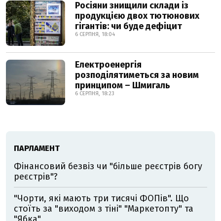
Росіяни знищили склади із
продукцією двох тютюнових
гігантів: чи буде дефіцит
6 СЕРПНЯ, 18:04
Електроенергія
розподілятиметься за новим
принципом – Шмигаль
6 СЕРПНЯ, 18:23
ПАРЛАМЕНТ
Фінансовий безвіз чи "більше реєстрів богу
реєстрів"?
"Чорти, які мають три тисячі ФОПів". Що
стоїть за "виходом з тіні" "Маркетопту" та
"Ябка"