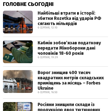
ГОЛОВНЕ СЬОГОДНІ
Найбільші втрати в історії:
збитки Rozetka від ударів РФ
сягають мільярдів
6 СЕРПНЯ, 12:10
Кабмін зобовʼязав податкову
передати Міноборони дані
чоловіків 18-60 років
6 СЕРПНЯ, 19:39
Ворог знищив 400 тисяч
квадратних метрів складських
приміщень за місяць – Forbes
Ukraine
6 СЕРПНЯ, 16:50
Росіяни знищили склади із
продукцією двох тютюнових