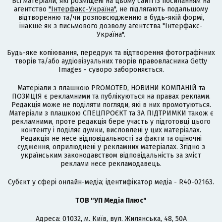
Всі матеріали, які розміщені на цьому сайті із посиланням на
агентство
"Інтерфакс-Україна"
, не підлягають подальшому
відтворенню та/чи розповсюдженню в будь-якій формі,
інакше як з письмового дозволу агентства "Інтерфакс-
Україна".
Будь-яке копіювання, передрук та відтворення фотографічних
творів та/або аудіовізуальних творів правовласника Getty
Images - суворо забороняється.
Матеріали з плашкою PROMOTED, НОВИНИ КОМПАНІЙ та
ПОЗИЦІЯ є рекламними та публікуються на правах реклами.
Редакція може не поділяти погляди, які в них промотуються.
Матеріали з плашкою СПЕЦПРОЄКТ та ЗА ПІДТРИМКИ також є
рекламними, проте редакція бере участь у підготовці цього
контенту і поділяє думки, висловлені у цих матеріалах.
Редакція не несе відповідальності за факти та оціночні
судження, оприлюднені у рекламних матеріалах. Згідно з
українським законодавством відповідальність за зміст
реклами несе рекламодавець.
Cубєкт у сфері онлайн-медіа; ідентифікатор медіа - R40-02163.
ТОВ "УП Медіа Плюс"
Адреса: 01032, м. Київ, вул. Жилянська, 48, 50А