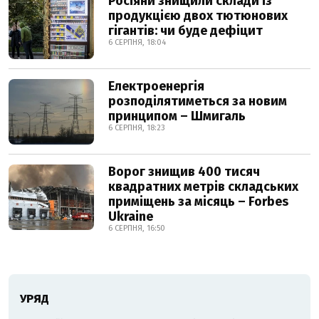
Росіяни знищили склади із
продукцією двох тютюнових
гігантів: чи буде дефіцит
6 СЕРПНЯ, 18:04
Електроенергія
розподілятиметься за новим
принципом – Шмигаль
6 СЕРПНЯ, 18:23
Ворог знищив 400 тисяч
квадратних метрів складських
приміщень за місяць – Forbes
Ukraine
6 СЕРПНЯ, 16:50
УРЯД