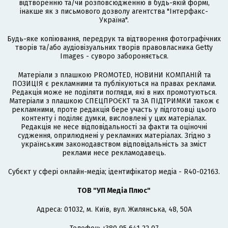
відтворенню та/чи розповсюдженню в будь-якій формі,
інакше як з письмового дозволу агентства "Інтерфакс-
Україна".
Будь-яке копіювання, передрук та відтворення фотографічних
творів та/або аудіовізуальних творів правовласника Getty
Images - суворо забороняється.
Матеріали з плашкою PROMOTED, НОВИНИ КОМПАНІЙ та
ПОЗИЦІЯ є рекламними та публікуються на правах реклами.
Редакція може не поділяти погляди, які в них промотуються.
Матеріали з плашкою СПЕЦПРОЄКТ та ЗА ПІДТРИМКИ також є
рекламними, проте редакція бере участь у підготовці цього
контенту і поділяє думки, висловлені у цих матеріалах.
Редакція не несе відповідальності за факти та оціночні
судження, оприлюднені у рекламних матеріалах. Згідно з
українським законодавством відповідальність за зміст
реклами несе рекламодавець.
Cубєкт у сфері онлайн-медіа; ідентифікатор медіа - R40-02163.
ТОВ "УП Медіа Плюс"
Адреса: 01032, м. Київ, вул. Жилянська, 48, 50А