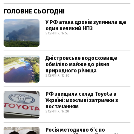
ГОЛОВНЕ СЬОГОДНІ
У РФ атака дронів зупинила ще
один великий НПЗ
5 СЕРПНЯ, 17:55
Дністровське водосховище
обміліло майже до рівня
природного річища
5 СЕРПНЯ, 13:20
РФ знищила склад Toyota в
Україні: можливі затримки з
постачанням
5 СЕРПНЯ, 17:20
Росія методично б’є по