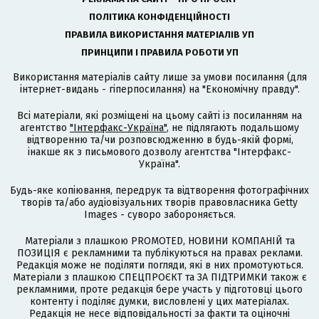
ПОЛІТИКА КОНФІДЕНЦІЙНОСТІ
ПРАВИЛА ВИКОРИСТАННЯ МАТЕРІАЛІВ УП
ПРИНЦИПИ І ПРАВИЛА РОБОТИ УП
Використання матеріалів сайту лише за умови посилання (для
інтернет-видань - гіперпосилання) на "Економічну правду".
Всі матеріали, які розміщені на цьому сайті із посиланням на
агентство
"Інтерфакс-Україна"
, не підлягають подальшому
відтворенню та/чи розповсюдженню в будь-якій формі,
інакше як з письмового дозволу агентства "Інтерфакс-
Україна".
Будь-яке копіювання, передрук та відтворення фотографічних
творів та/або аудіовізуальних творів правовласника Getty
Images - суворо забороняється.
Матеріали з плашкою PROMOTED, НОВИНИ КОМПАНІЙ та
ПОЗИЦІЯ є рекламними та публікуються на правах реклами.
Редакція може не поділяти погляди, які в них промотуються.
Матеріали з плашкою СПЕЦПРОЄКТ та ЗА ПІДТРИМКИ також є
рекламними, проте редакція бере участь у підготовці цього
контенту і поділяє думки, висловлені у цих матеріалах.
Редакція не несе відповідальності за факти та оціночні